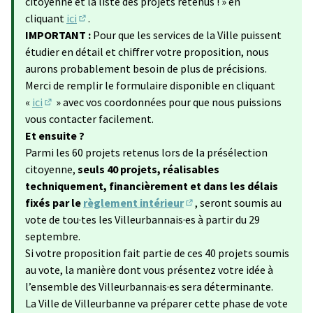
citoyenne et la liste des projets retenus ! » en
cliquant
ici
.
(S'ouvre dans un nouvel onglet)
IMPORTANT :
Pour que les services de la Ville puissent
étudier en détail et chiffrer votre proposition, nous
aurons probablement besoin de plus de précisions.
Merci de remplir le formulaire disponible en cliquant
«
ici
» avec vos coordonnées pour que nous puissions
(Lien externe)
vous contacter facilement.
Et ensuite ?
Parmi les 60 projets retenus lors de la présélection
citoyenne,
seuls 40 projets, réalisables
techniquement, financièrement et dans les délais
fixés par le
règlement intérieur
, seront soumis au
(Lien externe)
vote de tou·tes les Villeurbannais·es à partir du 29
septembre.
Si votre proposition fait partie de ces 40 projets soumis
au vote, la manière dont vous présentez votre idée à
l’ensemble des Villeurbannais·es sera déterminante.
La Ville de Villeurbanne va préparer cette phase de vote