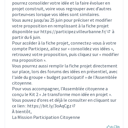
pourrez consolider votre idée et la faire évoluer en
projet construit, voire vous regrouper avec d’autres
porteur•ses lorsque vos idées sont similaires.
Vous aurez jusqu’au 25 juin pour préciser et modifier
votre proposition en remplissant à la fiche projet
disponible sur
https://participez.villeurbanne.fr/
à
(S'ouvre d
partir du 6 juin.
Pour accéder à la fiche projet, connectez-vous à votre
compte Participez, allez sur « consolidez vos idées »,
retrouvez votre proposition, puis cliquez sur « modifier
ma proposition ».
Vous pourrez aussi remplir la fiche projet directement
sur place, lors des forums des idées en présentiel, avec
l'aide du groupe « budget participatif » de l'Assemblée
citoyenne.
Pour vous accompagner, l’Assemblée citoyenne a
conçu le Kit 2 « Je transforme mon idée en projet ».
Vous pouvez d’ores et déjà le consulter en cliquant sur
ce lien :
https://bit.ly/3oAqCgz
(Lien externe)
À bientôt,
La Mission Participation Citoyenne
0
0