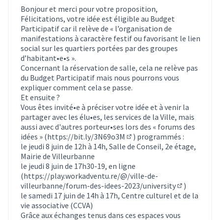
Bonjour et merci pour votre proposition,
Félicitations, votre idée est éligible au Budget
Participatif car il relève de « l’organisation de
manifestations à caractère festif ou favorisant le lien
social sur les quartiers portées par des groupes
d’habitant•e•s ».
Concernant la réservation de salle, cela ne relève pas
du Budget Participatif mais nous pourrons vous
expliquer comment cela se passe.
Et ensuite ?
Vous êtes invité•e à préciser votre idée et à venir la
partager avec les élu•es, les services de la Ville, mais
aussi avec d'autres porteur•ses lors des « forums des
idées » (
https://bit.ly/3N69o3M
) programmés :
(Lien externe)
le jeudi 8 juin de 12h à 14h, Salle de Conseil, 2e étage,
Mairie de Villeurbanne
le jeudi 8 juin de 17h30-19, en ligne
(
https://play.workadventu.re/@/ville-de-
villeurbanne/forum-des-idees-2023/university
)
(Lien extern
le samedi 17 juin de 14h à 17h, Centre culturel et de la
vie associative (CCVA)
Grâce aux échanges tenus dans ces espaces vous