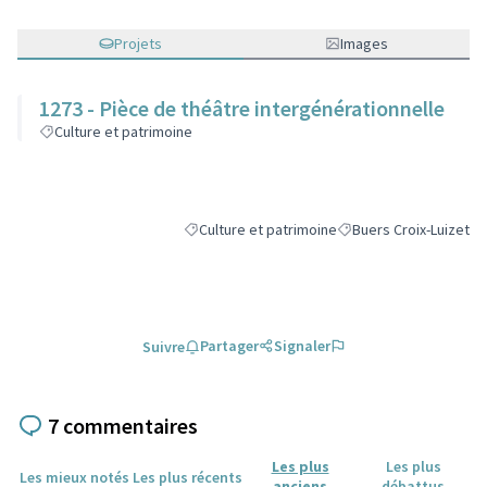
Projets
Images
1273 - Pièce de théâtre intergénérationnelle
Culture et patrimoine
Culture et patrimoine
Buers Croix-Luizet
Filtrer les résultats de la catégorie : Culture e
Filtrer les résultats po
Partager
Signaler
Suivre
7 commentaires
Les plus
Les plus
Les mieux notés
Les plus récents
anciens
débattus