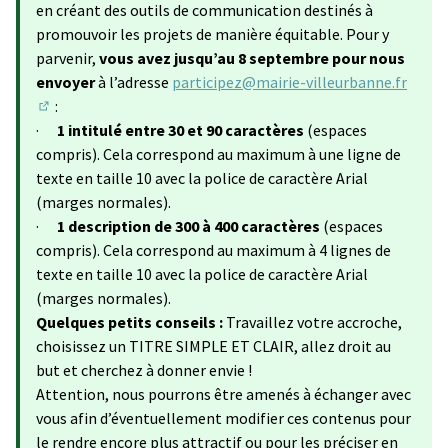
en créant des outils de communication destinés à
promouvoir les projets de manière équitable. Pour y
parvenir,
vous avez jusqu’au 8 septembre pour nous
envoyer
à l’adresse
participez@mairie-villeurbanne.fr
:
(S'ouvre dans un nouvel onglet)
·
1 intitulé entre 30 et 90 caractères
(espaces
compris). Cela correspond au maximum à une ligne de
texte en taille 10 avec la police de caractère Arial
(marges normales).
·
1 description de 300 à 400 caractères
(espaces
compris). Cela correspond au maximum à 4 lignes de
texte en taille 10 avec la police de caractère Arial
(marges normales).
Quelques petits conseils :
Travaillez votre accroche,
choisissez un TITRE SIMPLE ET CLAIR, allez droit au
but et cherchez à donner envie !
Attention, nous pourrons être amenés à échanger avec
vous afin d’éventuellement modifier ces contenus pour
le rendre encore plus attractif ou pour les préciser en