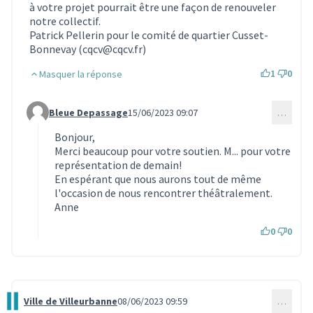
à votre projet pourrait être une façon de renouveler
notre collectif.
Patrick Pellerin pour le comité de quartier Cusset-
Bonnevay (cqcv@cqcv.fr)
1
0
Masquer la réponse
Bleue Depassage
15/06/2023 09:07
…
Commentaire 2695 (réponse au commentaire 2364)
Bonjour,
Merci beaucoup pour votre soutien. M... pour votre
représentation de demain!
En espérant que nous aurons tout de même
l'occasion de nous rencontrer théâtralement.
Anne
0
0
Ville de Villeurbanne
08/06/2023 09:59
…
Commentaire 2552