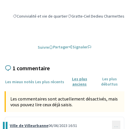
Convivialité et vie de quartier
Gratte-Ciel Dedieu Charmettes
Filtrer les résultats de la catégorie : Convivialité et vie de quartier
Filtrer les résultats pour le secteu
Partager
Signaler
Suivre
1 commentaire
Les plus
Les plus
Les mieux notés
Les plus récents
anciens
débattus
Les commentaires sont actuellement désactivés, mais
vous pouvez lire ceux déjà saisis.
Ville de Villeurbanne
06/06/2023 16:51
…
Commentaire 2497