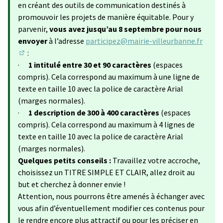
en créant des outils de communication destinés à
promouvoir les projets de manière équitable. Pour y
parvenir,
vous avez jusqu’au 8 septembre pour nous
envoyer
à l’adresse
participez@mairie-villeurbanne.fr
:
(S'ouvre dans un nouvel onglet)
·
1 intitulé entre 30 et 90 caractères
(espaces
compris). Cela correspond au maximum à une ligne de
texte en taille 10 avec la police de caractère Arial
(marges normales).
·
1 description de 300 à 400 caractères
(espaces
compris). Cela correspond au maximum à 4 lignes de
texte en taille 10 avec la police de caractère Arial
(marges normales).
Quelques petits conseils :
Travaillez votre accroche,
choisissez un TITRE SIMPLE ET CLAIR, allez droit au
but et cherchez à donner envie !
Attention, nous pourrons être amenés à échanger avec
vous afin d’éventuellement modifier ces contenus pour
le rendre encore plus attractif ou pour les préciser en