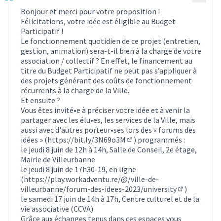
Bonjour et merci pour votre proposition !
Félicitations, votre idée est éligible au Budget
Participatif !
Le fonctionnement quotidien de ce projet (entretien,
gestion, animation) sera-t-il bien à la charge de votre
association / collectif ? En effet, le financement au
titre du Budget Participatif ne peut pas s’appliquer à
des projets générant des coûts de fonctionnement
récurrents à la charge de la Ville.
Et ensuite ?
Vous êtes invité•e à préciser votre idée et à venir la
partager avec les élu•es, les services de la Ville, mais
aussi avec d'autres porteur•ses lors des « forums des
idées » (
https://bit.ly/3N69o3M
) programmés :
(Lien externe)
le jeudi 8 juin de 12h à 14h, Salle de Conseil, 2e étage,
Mairie de Villeurbanne
le jeudi 8 juin de 17h30-19, en ligne
(
https://play.workadventu.re/@/ville-de-
villeurbanne/forum-des-idees-2023/university
)
(Lien extern
le samedi 17 juin de 14h à 17h, Centre culturel et de la
vie associative (CCVA)
Grâce aux échanges tenus dans ces espaces vous