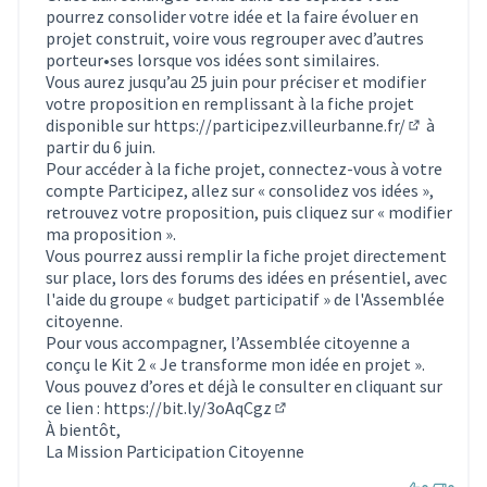
pourrez consolider votre idée et la faire évoluer en
projet construit, voire vous regrouper avec d’autres
porteur•ses lorsque vos idées sont similaires.
Vous aurez jusqu’au 25 juin pour préciser et modifier
votre proposition en remplissant à la fiche projet
disponible sur
https://participez.villeurbanne.fr/
à
(S'ouvre d
partir du 6 juin.
Pour accéder à la fiche projet, connectez-vous à votre
compte Participez, allez sur « consolidez vos idées »,
retrouvez votre proposition, puis cliquez sur « modifier
ma proposition ».
Vous pourrez aussi remplir la fiche projet directement
sur place, lors des forums des idées en présentiel, avec
l'aide du groupe « budget participatif » de l'Assemblée
citoyenne.
Pour vous accompagner, l’Assemblée citoyenne a
conçu le Kit 2 « Je transforme mon idée en projet ».
Vous pouvez d’ores et déjà le consulter en cliquant sur
ce lien :
https://bit.ly/3oAqCgz
(Lien externe)
À bientôt,
La Mission Participation Citoyenne