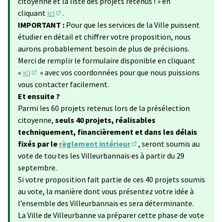
citoyenne et la liste des projets retenus ! » en
cliquant
ici
.
(S'ouvre dans un nouvel onglet)
IMPORTANT :
Pour que les services de la Ville puissent
étudier en détail et chiffrer votre proposition, nous
aurons probablement besoin de plus de précisions.
Merci de remplir le formulaire disponible en cliquant
«
ici
» avec vos coordonnées pour que nous puissions
(Lien externe)
vous contacter facilement.
Et ensuite ?
Parmi les 60 projets retenus lors de la présélection
citoyenne,
seuls 40 projets, réalisables
techniquement, financièrement et dans les délais
fixés par le
règlement intérieur
, seront soumis au
(Lien externe)
vote de tou·tes les Villeurbannais·es à partir du 29
septembre.
Si votre proposition fait partie de ces 40 projets soumis
au vote, la manière dont vous présentez votre idée à
l’ensemble des Villeurbannais·es sera déterminante.
La Ville de Villeurbanne va préparer cette phase de vote