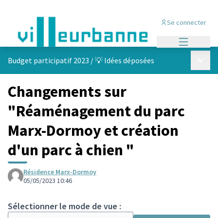
Se connecter
Menu princi
Menu p
Budget participatif 2023
/
💡 Idées déposées
Changements sur
"Réaménagement du parc
Marx-Dormoy et création
d'un parc à chien "
Résidence Marx-Dormoy
05/05/2023 10:46
Sélectionner le mode de vue :