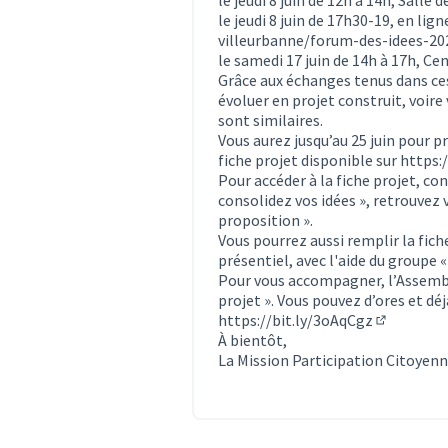
le jeudi 8 juin de 17h30-19, en lign
villeurbanne/forum-des-idees-202
le samedi 17 juin de 14h à 17h, Cen
Grâce aux échanges tenus dans ces
évoluer en projet construit, voire
sont similaires.
Vous aurez jusqu’au 25 juin pour p
fiche projet disponible sur
https:/
Pour accéder à la fiche projet, co
consolidez vos idées », retrouvez 
proposition ».
Vous pourrez aussi remplir la fich
présentiel, avec l'aide du groupe 
Pour vous accompagner, l’Assembl
projet ». Vous pouvez d’ores et déjà
https://bit.ly/3oAqCgz
(Lien exte
À bientôt,
La Mission Participation Citoyen