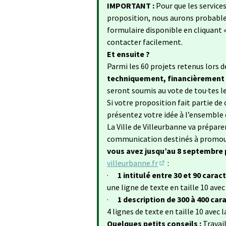
(S
IMPORTANT :
Pour que les services 
proposition, nous aurons probablem
formulaire disponible en cliquant 
contacter facilement.
Et ensuite ?
Parmi les 60 projets retenus lors 
techniquement, financièrement et
seront soumis au vote de tou·tes le
Si votre proposition fait partie de
présentez votre idée à l’ensemble 
La Ville de Villeurbanne va prépare
communication destinés à promouvo
vous avez jusqu’au 8 septembre
villeurbanne.fr
:
(S'ouvre dans un no
·
1 intitulé entre 30 et 90 carac
une ligne de texte en taille 10 ave
·
1 description de 300 à 400 car
4 lignes de texte en taille 10 avec
Quelques petits conseils :
Travai