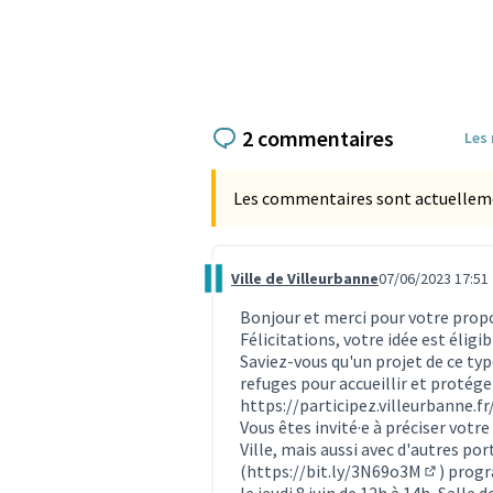
2 commentaires
Les
Les commentaires sont actuellement
Ville de Villeurbanne
07/06/2023 17:51
Commentaire 2523
Bonjour et merci pour votre propo
Félicitations, votre idée est éligi
Saviez-vous qu'un projet de ce typ
refuges pour accueillir et protéger
https://participez.villeurbanne.f
Vous êtes invité·e à préciser votre 
Ville, mais aussi avec d'autres por
(
https://bit.ly/3N69o3M
) prog
(Lien ext
le jeudi 8 juin de 12h à 14h, Salle 