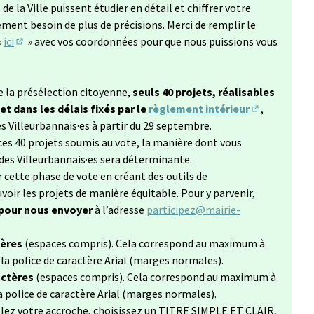
'ouvre dans un nouvel onglet)
de la Ville puissent étudier en détail et chiffrer votre
ent besoin de plus de précisions. Merci de remplir le
«
ici
» avec vos coordonnées pour que nous puissions vous
(Lien externe)
de la présélection citoyenne,
seuls 40 projets, réalisables
 dans les délais fixés par le
règlement intérieur
,
(Lien externe
s Villeurbannais·es à partir du 29 septembre.
 ces 40 projets soumis au vote, la manière dont vous
des Villeurbannais·es sera déterminante.
r cette phase de vote en créant des outils de
ir les projets de manière équitable. Pour y parvenir,
 pour nous envoyer
à l’adresse
participez@mairie-
uvel onglet)
tères
(espaces compris). Cela correspond au maximum à
c la police de caractère Arial (marges normales).
actères
(espaces compris). Cela correspond au maximum à
 la police de caractère Arial (marges normales).
llez votre accroche, choisissez un TITRE SIMPLE ET CLAIR,