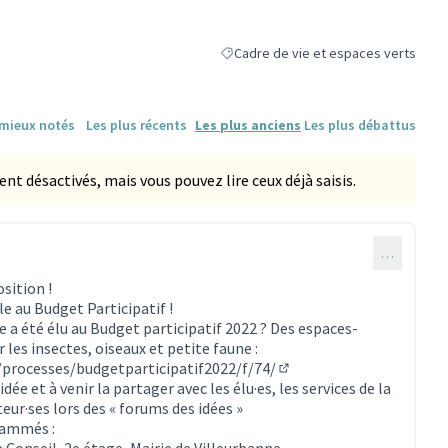
Cadre de vie et espaces verts
Filtrer les résultats de la catégorie :
 mieux notés
Les plus récents
Les plus anciens
Les plus débattus
 désactivés, mais vous pouvez lire ceux déjà saisis.
…
sition !
ble au Budget Participatif !
e a été élu au Budget participatif 2022 ? Des espaces-
 les insectes, oiseaux et petite faune :
r/processes/budgetparticipatif2022/f/74/
(S'ouvre dans un nouvel 
idée et à venir la partager avec les élu·es, les services de la
teur·ses lors des « forums des idées »
rammés :
erne)
de Conseil, 2e étage, Mairie de Villeurbanne