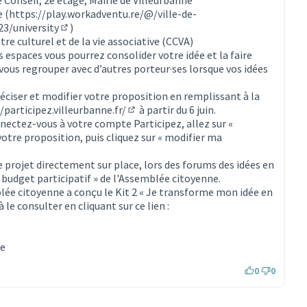
e (
https://play.workadventu.re/@/ville-de-
3/university
)
(Lien externe)
tre culturel et de la vie associative (CCVA)
 espaces vous pourrez consolider votre idée et la faire
 vous regrouper avec d’autres porteur·ses lorsque vos idées
réciser et modifier votre proposition en remplissant à la
/participez.villeurbanne.fr/
à partir du 6 juin.
(S'ouvre dans un nouvel onglet)
nnectez-vous à votre compte Participez, allez sur «
votre proposition, puis cliquez sur « modifier ma
e projet directement sur place, lors des forums des idées en
« budget participatif » de l'Assemblée citoyenne.
ée citoyenne a conçu le Kit 2 « Je transforme mon idée en
 le consulter en cliquant sur ce lien :
rne)
ne
0
0