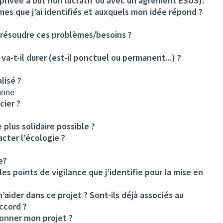
 privée à but non lucratif ou avec un agrément ESUS):
mes que j’ai identifiés et auxquels mon idée répond ?
r résoudre ces problèmes/besoins ?
-t-il durer (est-il ponctuel ou permanent...) ?
lisé ?
banne
cier ?
plus solidaire possible ?
acter l’écologie ?
e?
 les points de vigilance que j’identifie pour la mise en
’aider dans ce projet ? Sont-ils déjà associés au
accord ?
ionner mon projet ?