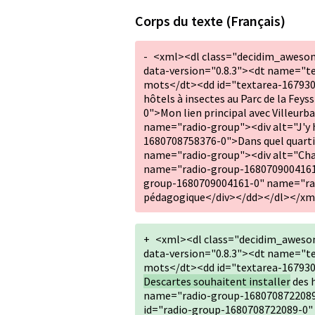
Corps du texte (Français)
-
<xml><dl class="decidim_aweso
data-version="0.8.3"><dt name="t
mots</dt><dd id="textarea-16793
hôtels à insectes au Parc de la F
0">Mon lien principal avec Villeu
name="radio-group"><div alt="J'y 
1680708758376-0">Dans quel quarti
name="radio-group"><div alt="Cha
name="radio-group-1680709004161-0
group-1680709004161-0" name="ra
pédagogique</div></dd></dl></xm
+
<xml><dl class="decidim_aweso
data-version="0.8.3"><dt name="t
mots</dt><dd id="textarea-16793
Descartes souhaitent installer
des h
name="radio-group-1680708722089-
id="radio-group-1680708722089-0" 