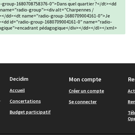
-group-1680708758376-0">Dans quel quartier ?</dt><dd
 name="radio-group"><div alt="Charpennes /
v></dd><dt name="radio-group-1680709004161-0">Je
t><dd id="radio-group-1680709004161-0" name="radio-
ogique">encadrant pédagogique</div></dd></dl></xml>
Decidim
Mon compte
Re
Accueil
Créer un compte
Act
.
Concertations
Se connecter
Re
Budget participatif
Tél
Op