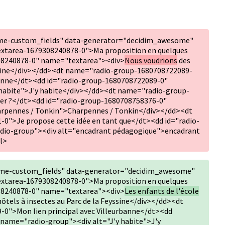
me-custom_fields" data-generator="decidim_awesome"
extarea-1679308240878-0">Ma proposition en quelques
08240878-0" name="textarea"><div>
Nous voudrions
des
eyssine</div></dd><dt name="radio-group-1680708722089-
rbanne</dt><dd id="radio-group-1680708722089-0"
habite">J'y habite</div></dd><dt name="radio-group-
er ?</dt><dd id="radio-group-1680708758376-0"
rpennes / Tonkin">Charpennes / Tonkin</div></dd><dt
">Je propose cette idée en tant que</dt><dd id="radio-
dio-group"><div alt="encadrant pédagogique">encadrant
l>
me-custom_fields" data-generator="decidim_awesome"
extarea-1679308240878-0">Ma proposition en quelques
08240878-0" name="textarea"><div>
Les enfants de l'école
ôtels à insectes au Parc de la Feyssine</div></dd><dt
0">Mon lien principal avec Villeurbanne</dt><dd
name="radio-group"><div alt="J'y habite">J'y