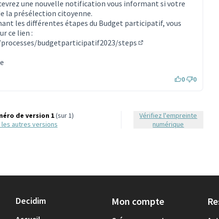
recevrez une nouvelle notification vous informant si votre
de la présélection citoyenne.
ant les différentes étapes du Budget participatif, vous
r ce lien :
fr/processes/budgetparticipatif2023/steps
(S'ouvre dans un nouvel 
ne
0
0
éro de version 1
(sur 1)
Vérifiez l'empreinte
ir les autres versions
numérique
Decidim
Mon compte
Re