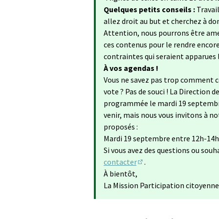
Quelques petits conseils :
Travai
allez droit au but et cherchez à do
Attention, nous pourrons être ame
ces contenus pour le rendre encore 
contraintes qui seraient apparues lo
À vos agendas !
Vous ne savez pas trop comment co
vote ? Pas de souci ! La Direction
programmée le mardi 19 septembre
venir, mais nous vous invitons à no
proposés :
Mardi 19 septembre entre 12h-14h
Si vous avez des questions ou souh
contacter
.
(S'ouvre dans un nouvel 
À bientôt,
La Mission Participation citoyenne