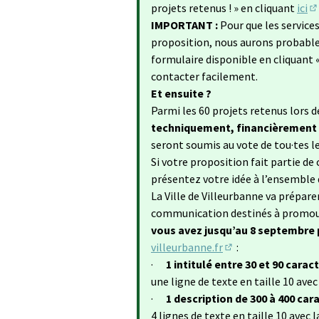
projets retenus ! » en cliquant
ici
(S
IMPORTANT :
Pour que les services 
proposition, nous aurons probablem
formulaire disponible en cliquant 
contacter facilement.
Et ensuite ?
Parmi les 60 projets retenus lors 
techniquement, financièrement et
seront soumis au vote de tou·tes le
Si votre proposition fait partie de
présentez votre idée à l’ensemble 
La Ville de Villeurbanne va prépare
communication destinés à promouvo
vous avez jusqu’au 8 septembre
villeurbanne.fr
:
(S'ouvre dans un no
·
1 intitulé entre 30 et 90 carac
une ligne de texte en taille 10 ave
·
1 description de 300 à 400 car
4 lignes de texte en taille 10 avec