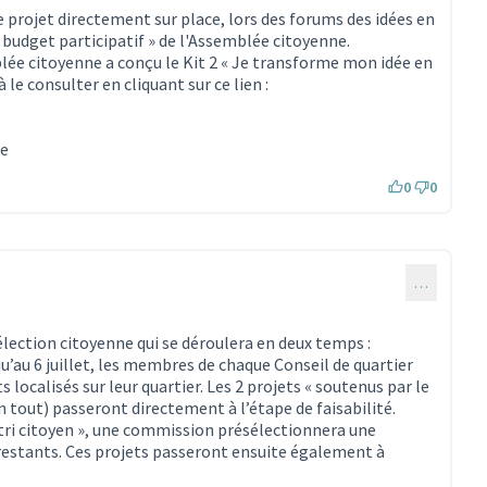
e projet directement sur place, lors des forums des idées en
« budget participatif » de l'Assemblée citoyenne.
ée citoyenne a conçu le Kit 2 « Je transforme mon idée en
 le consulter en cliquant sur ce lien :
rne)
ne
0
0
…
élection citoyenne qui se déroulera en deux temps :
qu’au 6 juillet, les membres de chaque Conseil de quartier
 localisés sur leur quartier. Les 2 projets « soutenus par le
en tout) passeront directement à l’étape de faisabilité.
u « tri citoyen », une commission présélectionnera une
restants. Ces projets passeront ensuite également à