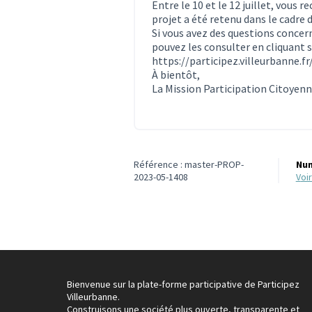
Entre le 10 et le 12 juillet, vous 
projet a été retenu dans le cadre 
Si vous avez des questions concern
pouvez les consulter en cliquant su
https://participez.villeurbanne.
À bientôt,
La Mission Participation Citoyen
Référence : master-PROP-
Num
2023-05-1408
vo
Bienvenue sur la plate-forme participative de Participez
Villeurbanne.
Construisons une société plus ouverte, transparente et