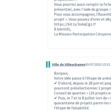
Vous pourrez aussi remplir la fich
présentiel, avec l'aide du groupe 
Pour vous accompagner, l’Assembl
projet ». Vous pouvez d’ores et déjà
https://bit.ly/3oAqCgz
(Lien exte
À bientôt,
La Mission Participation Citoyen
Ville de Villeurbanne
03/07/2023 15:52
Commentaire 2826
Bonjour,
Votre idée passe à l’étape de prés
✔ D’abord, depuis le 28 juin et jus
pourront présélectionner 2 projets
Conseil de quartier » (16 projets 
✔ Puis, le 7 et le 8 juillet lors d
quarantaine de projets parmi les 
l’étape de faisabilité.