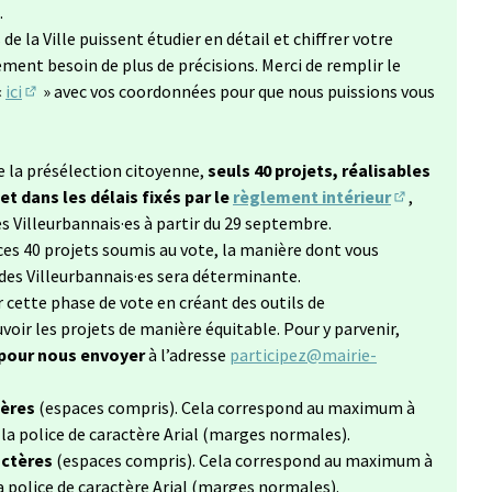
.
'ouvre dans un nouvel onglet)
de la Ville puissent étudier en détail et chiffrer votre
ent besoin de plus de précisions. Merci de remplir le
«
ici
» avec vos coordonnées pour que nous puissions vous
(Lien externe)
de la présélection citoyenne,
seuls 40 projets, réalisables
 dans les délais fixés par le
règlement intérieur
,
(Lien externe
s Villeurbannais·es à partir du 29 septembre.
 ces 40 projets soumis au vote, la manière dont vous
des Villeurbannais·es sera déterminante.
r cette phase de vote en créant des outils de
ir les projets de manière équitable. Pour y parvenir,
 pour nous envoyer
à l’adresse
participez@mairie-
uvel onglet)
tères
(espaces compris). Cela correspond au maximum à
c la police de caractère Arial (marges normales).
actères
(espaces compris). Cela correspond au maximum à
 la police de caractère Arial (marges normales).