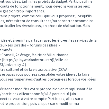
t vos idées. Enfin, les projets du Budget Participatif ne
coûts de fonctionnement, nous devrons voir si les jeux
de gestion trop importants.
ains projets, comme celui que vous proposez, lorsqu'ils
t.es, nécessitent de consulter et/ou concerter néanmoins
rticulier les riverain•e•s, en phase de réalisation. Mais
idée et à venir la partager avec les élu•es, les services de la
teur•ses lors des « forums des idées »
rammés :
erne)
de Conseil, 2e étage, Mairie de Villeurbanne
e (
https://play.workadventu.re/@/ville-de-
3/university
)
(Lien externe)
tre culturel et de la vie associative (CCVA)
 espaces vous pourrez consolider votre idée et la faire
 vous regrouper avec d’autres porteur•ses lorsque vos idées
réciser et modifier votre proposition en remplissant à la
/participez.villeurbanne.fr/
à partir du 6 juin.
(S'ouvre dans un nouvel onglet)
nnectez-vous à votre compte Participez, allez sur «
votre proposition, puis cliquez sur « modifier ma