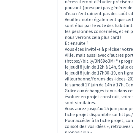
nécessiteront d’étudier précisémen
pouvant (presque) pas générer de 
d’eau n’entrainent pas des coûts 
Veuillez noter également que cert
sont élus par le vote des habitan
les personnes concernées, et en pa
nous verrons cela plus tard !
Et ensuite ?
Vous êtes invité•e à préciser votre 
Ville, mais aussi avec d'autres por
(
https://bit.ly/3N69o3M
) prog
(Lien ext
le jeudi 8 juin de 12h à 14h, Salle 
le jeudi 8 juin de 17h30-19, en lign
villeurbanne/forum-des-idees-202
le samedi 17 juin de 14h à 17h, Cen
Grâce aux échanges tenus dans ces
évoluer en projet construit, voire
sont similaires.
Vous aurez jusqu’au 25 juin pour p
fiche projet disponible sur
https:/
Pour accéder à la fiche projet, co
consolidez vos idées », retrouvez 
proposition ».