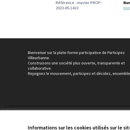
Référence : master-PROP-
Num
2023-05-1410
vo
Bienvenue sur la plate-forme participative de Participez
Villeurbanne.
Construisons une société plus ouverte, transparente et
collaborative.
Rejoignez le mouvement, participez et décidez, ensemble
Conditions d'utilisation
Paramètres des cookies
Informations sur les cookies utilisés sur le si