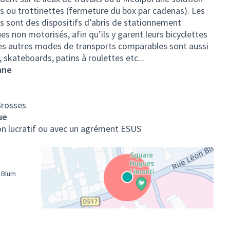
os ou trottinettes (fermeture du box par cadenas). Les
 sont des dispositifs d’abris de stationnement
s non motorisés, afin qu’ils y garent leurs bicyclettes
 Les autres modes de transports comparables sont aussi
, skateboards, patins à roulettes etc...
nne
Brosses
ue
non lucratif ou avec un agrément ESUS
e Blum
(Lien externe)