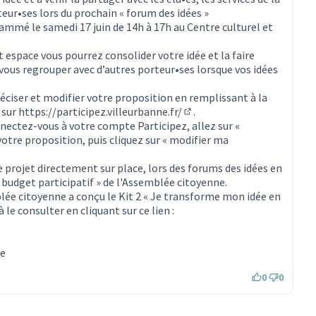
rteur•ses lors du prochain « forum des idées »
ammé le samedi 17 juin de 14h à 17h au Centre culturel et
erne)
 espace vous pourrez consolider votre idée et la faire
 vous regrouper avec d’autres porteur•ses lorsque vos idées
réciser et modifier votre proposition en remplissant à la
 sur
https://participez.villeurbanne.fr/
.
(S'ouvre dans un nouvel ong
nnectez-vous à votre compte Participez, allez sur «
votre proposition, puis cliquez sur « modifier ma
e projet directement sur place, lors des forums des idées en
« budget participatif » de l'Assemblée citoyenne.
ée citoyenne a conçu le Kit 2 « Je transforme mon idée en
 le consulter en cliquant sur ce lien :
rne)
ne
0
0