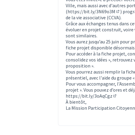
Ville, mais aussi avec d'autres po
(
https://bit.ly/3N69o3M
) progr
(Lien ext
de la vie associative (CCVA).
Grâce aux échanges tenus dans cet
évoluer en projet construit, voire
sont similaires.
Vous aurez jusqu’au 25 juin pour p
fiche projet disponible désormais
Pour accéder à la fiche projet, co
consolidez vos idées », retrouvez 
proposition ».
Vous pourrez aussi remplir la fich
présentiel, avec l'aide du groupe 
Pour vous accompagner, l’Assembl
projet ». Vous pouvez d’ores et déjà
https://bit.ly/3oAqCgz
(Lien exte
À bientôt,
La Mission Participation Citoyen