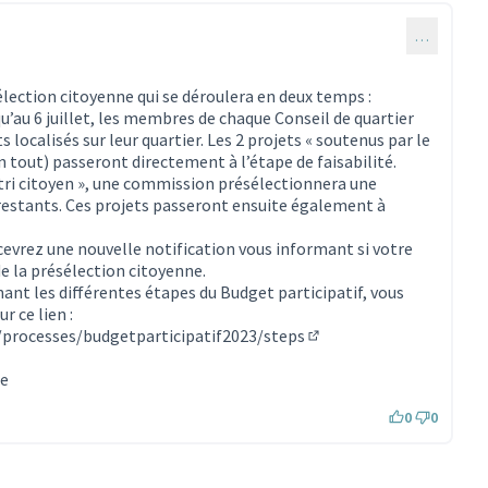
…
élection citoyenne qui se déroulera en deux temps :
qu’au 6 juillet, les membres de chaque Conseil de quartier
 localisés sur leur quartier. Les 2 projets « soutenus par le
en tout) passeront directement à l’étape de faisabilité.
u « tri citoyen », une commission présélectionnera une
restants. Ces projets passeront ensuite également à
recevrez une nouvelle notification vous informant si votre
de la présélection citoyenne.
ant les différentes étapes du Budget participatif, vous
r ce lien :
fr/processes/budgetparticipatif2023/steps
(S'ouvre dans un nouvel 
ne
0
0