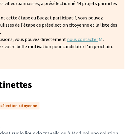
·es villeurbannais·es, a présélectionné 44 projets parmi les
nt cette étape du Budget participatif, vous pouvez
ulisses de l'étape de présélection citoyenne et la liste des
.
'ouvre dans un nouvel onglet)
écisions, vous pouvez directement
nous contacter
.
(S'ouvre dans un 
z votre belle motivation pour candidater l’an prochain.
tinettes
ésélection citoyenne
s
ent sur le lieux de travails ou à Medipol une solution