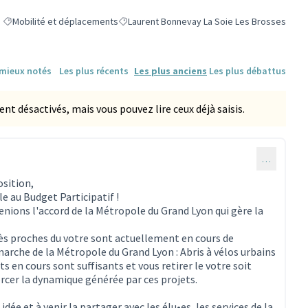
Mobilité et déplacements
Laurent Bonnevay La Soie Les Brosses
Filtrer les résultats de la catégorie : Mobilité et déplacements
Filtrer les résultats pour le secteur : Lauren
 mieux notés
Les plus récents
Les plus anciens
Les plus débattus
 désactivés, mais vous pouvez lire ceux déjà saisis.
…
osition,
ble au Budget Participatif !
nions l'accord de la Métropole du Grand Lyon qui gère la
ès proches du votre sont actuellement en cours de
marche de la Métropole du Grand Lyon :
Abris à vélos urbains
s en cours sont suffisants et vous retirer le votre soit
rcer la dynamique générée par ces projets.
idée et à venir la partager avec les élu•es, les services de la