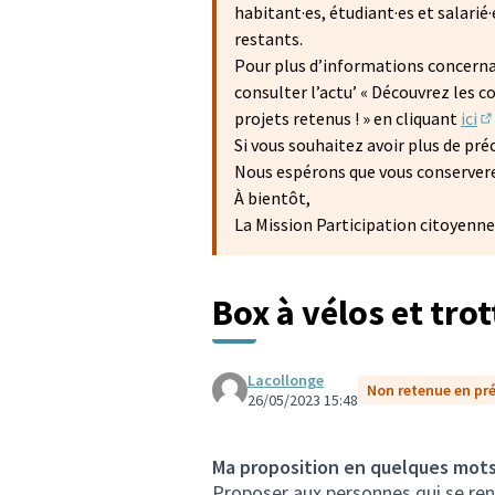
habitant·es, étudiant·es et salarié
restants.
Pour plus d’informations concerna
consulter l’actu’ « Découvrez les co
projets retenus ! » en cliquant
ici
(S
Si vous souhaitez avoir plus de pr
Nous espérons que vous conservere
À bientôt,
La Mission Participation citoyenne
Box à vélos et trot
Lacollonge
Non retenue en pr
26/05/2023 15:48
Ma proposition en quelques mot
Proposer aux personnes qui se rend