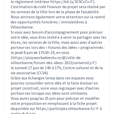
le règlement intérieur
https://bit.ly/3C9CcCs
).
(Lien externe)
L’estimation du coût financer du projet sera réalisé par
les services de la Ville lors de la phase de faisabilité.
Nous attirons également votre attention sur la rareté
des opportunités foncières / immobilières à
Villeurbanne.
Si vous avez besoin d’accompagnement pour préciser
votre idée, vous êtes invité·e à venir la partager avec les
élu·es, les services de la Ville, mais aussi avec d'autres
porteur·ses lors des « forums des idées » programmés :
le jeudi 8 juin de 17h30-19, en visio
(
https://play.workadventu.re/@/ville-de-
villeurbanne/forum-des-idees-2023/university
)
(Lien extern
le samedi 17 juin de 14h à 17h, Centre culturel et de la
vie associative (CCVA)
Grâce aux échanges tenus dans ces espaces vous
pourrez consolider votre idée et la faire évoluer en
projet construit, voire vous regrouper avec d’autres
porteur·ses lorsque vos idées sont similaires.
Vous aurez jusqu’au 25 juin pour préciser et modifier
votre proposition en remplissant à la fiche projet
disponible sur
https://participez.villeurbanne.fr/
à
(S'ouvre d
partir du 6 juin.