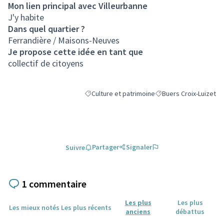
Mon lien principal avec Villeurbanne
J'y habite
Dans quel quartier ?
Ferrandière / Maisons-Neuves
Je propose cette idée en tant que
collectif de citoyens
Culture et patrimoine
Buers Croix-Luizet
Filtrer les résultats de la catégorie : Culture e
Filtrer les résultats po
Partager
Signaler
Suivre
1 commentaire
Les plus
Les plus
Les mieux notés
Les plus récents
anciens
débattus