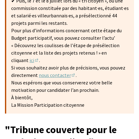
✔ Puis, le 7 et le 8 juillet lors du « tri citoyen », où une
commission constituée par des habitant·es, étudiant·es
et salarié·es villeurbannais·es, a présélectionné 44
projets parmi les restants.
Pour plus d’informations concernant cette étape du
Budget participatif, vous pouvez consulter l’actu’
« Découvrez les coulisses de l'étape de présélection
citoyenne et la liste des projets retenus ! » en
cliquant
ici
.
(S'ouvre dans un nouvel onglet)
Si vous souhaitez avoir plus de précisions, vous pouvez
directement
nous contacter
.
(S'ouvre dans un nouvel onglet)
Nous espérons que vous conserverez votre belle
motivation pour candidater l’an prochain.
À bientôt,
La Mission Participation citoyenne
"Tribune couverte pour le