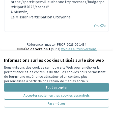
https://participez.villeurbanne.fr/processes/budgetpa
rticipatif2023/steps
(S'ouvre dans un nouvel onglet)
À bientôt,
La Mission Participation Citoyenne
0
0
Référence : master-PROP-2023-06-1484
Numéro de version 1
(sur 1)
voir les autres versions
Vérifiez l'empreinte numérique
Informations sur les cookies utilisés sur le site web
Nous utilisons des cookies sur notre site Web pour améliorer la
Conditions d'utilisation
performance et les contenus du site. Les cookies nous permettent
Paramètres des cookies
de fournir une expérience utilisateur et un contenu plus
Participez Villeurbanne sur X
Participez Villeurbanne sur Facebook
Participez Villeurbanne sur Instagram
Participez Villeurbanne sur YouTube
personnalisés à partir de nos canaux de médias sociaux.
(Lien externe)
(Lien externe)
(Lien externe)
(Lien externe)
Tout accepter
Accepter seulement les cookies essentiels
Licence Cre
(Lien extern
Paramètres
(Lien externe)
Site réalisé grâce au
logiciel libre Decidim
.
(Lien externe)