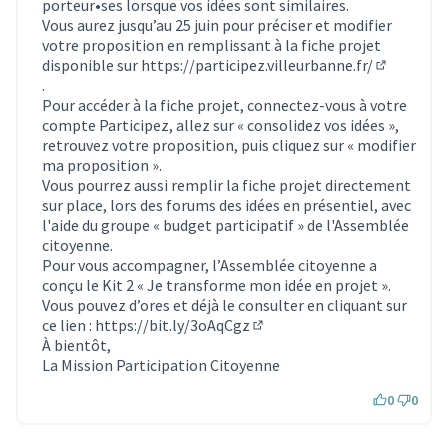
porteur•ses lorsque vos idées sont similaires.
Vous aurez jusqu’au 25 juin pour préciser et modifier
votre proposition en remplissant à la fiche projet
disponible sur
https://participez.villeurbanne.fr/
(S'ouvre d
.
Pour accéder à la fiche projet, connectez-vous à votre
compte Participez, allez sur « consolidez vos idées »,
retrouvez votre proposition, puis cliquez sur « modifier
ma proposition ».
Vous pourrez aussi remplir la fiche projet directement
sur place, lors des forums des idées en présentiel, avec
l'aide du groupe « budget participatif » de l'Assemblée
citoyenne.
Pour vous accompagner, l’Assemblée citoyenne a
conçu le Kit 2 « Je transforme mon idée en projet ».
Vous pouvez d’ores et déjà le consulter en cliquant sur
ce lien :
https://bit.ly/3oAqCgz
(Lien externe)
À bientôt,
La Mission Participation Citoyenne
0
0