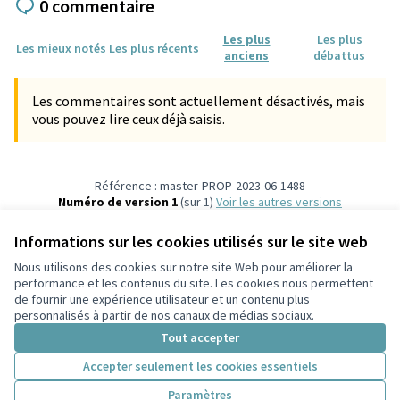
0 commentaire
Les plus
Les plus
Les mieux notés
Les plus récents
anciens
débattus
Les commentaires sont actuellement désactivés, mais
vous pouvez lire ceux déjà saisis.
Référence : master-PROP-2023-06-1488
Numéro de version 1
(sur 1)
voir les autres versions
Vérifiez l'empreinte numérique
Informations sur les cookies utilisés sur le site web
Nous utilisons des cookies sur notre site Web pour améliorer la
Conditions d'utilisation
performance et les contenus du site. Les cookies nous permettent
Paramètres des cookies
de fournir une expérience utilisateur et un contenu plus
Participez Villeurbanne sur X
Participez Villeurbanne sur Facebook
Participez Villeurbanne sur Instagram
Participez Villeurbanne sur YouTube
personnalisés à partir de nos canaux de médias sociaux.
(Lien externe)
(Lien externe)
(Lien externe)
(Lien externe)
Tout accepter
Accepter seulement les cookies essentiels
Licence Cre
(Lien extern
Paramètres
(Lien externe)