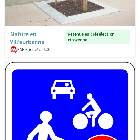
Nature en
Retenue en présélection
citoyenne
Vill’eurbanne
FNE Rhone
2
0