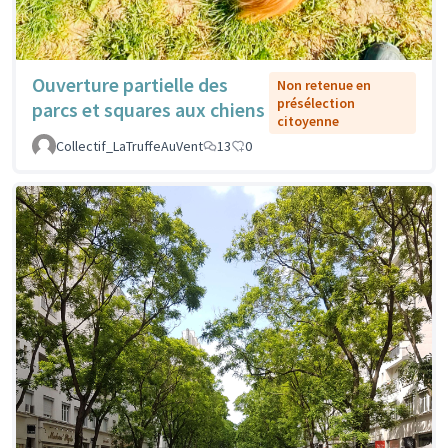
Ouverture partielle des
Non retenue en
présélection
parcs et squares aux chiens
citoyenne
Collectif_LaTruffeAuVent
13
0