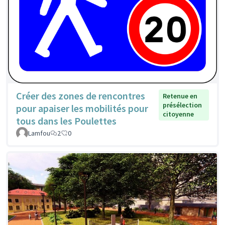
Créer des zones de rencontres
Retenue en
présélection
pour apaiser les mobilités pour
citoyenne
tous dans les Poulettes
Lamfou
2
0