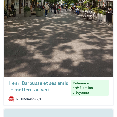
Henri Barbusse et ses amis
Retenue en
présélection
se mettent au vert
citoyenne
FNE Rhone
4
0