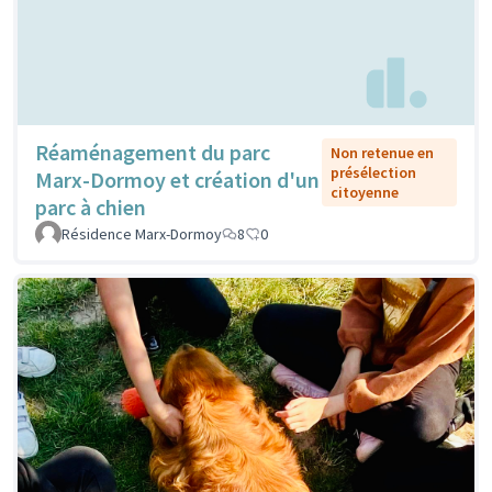
Réaménagement du parc
Non retenue en
présélection
Marx-Dormoy et création d'un
citoyenne
parc à chien
Résidence Marx-Dormoy
8
0