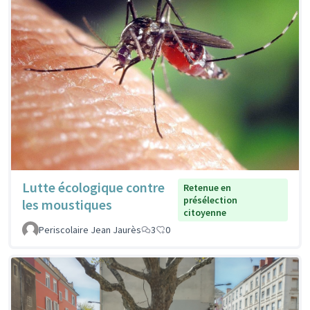
Lutte écologique contre
Retenue en
présélection
les moustiques
citoyenne
Periscolaire Jean Jaurès
3
0