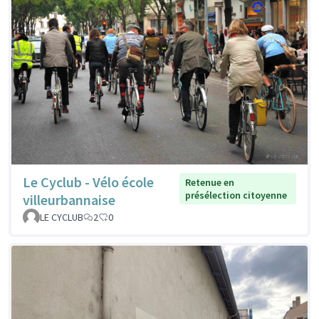
Le Cyclub - Vélo école
Retenue en
présélection citoyenne
villeurbannaise
LE CYCLUB
2
0