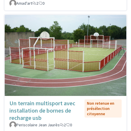
Amad'art
2
0
Un terrain multisport avec
Non retenue en
présélection
installation de bornes de
citoyenne
recharge usb
Periscolaire Jean Jaurès
2
0