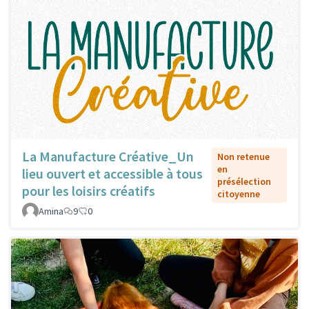
La Manufacture Créative_Un
Non retenue
en
lieu ouvert et accessible à tous
présélection
pour les loisirs créatifs
citoyenne
Amina
9
0