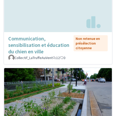
Communication,
Non retenue en
présélection
sensibilisation et éducation
citoyenne
du chien en ville
Collectif_LaTruffeAuVent
12
0