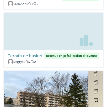
CERCANNE
2
0
Terrain de basket
Retenue en présélection citoyenne
Degryse
2
0