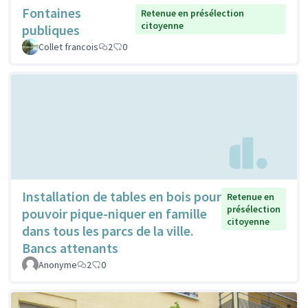
Fontaines
Retenue en présélection
citoyenne
publiques
Collet francois
2
0
Installation de tables en bois pour
Retenue en
présélection
pouvoir pique-niquer en famille
citoyenne
dans tous les parcs de la ville.
Bancs attenants
Anonyme
2
0