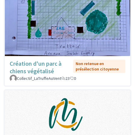
Création d'un parc à
Non retenue en
présélection citoyenne
chiens végétalisé
Collectif_LaTruffeAuVent
23
0