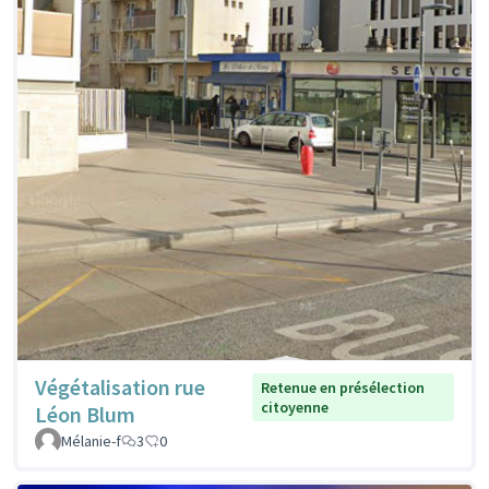
Végétalisation rue
Retenue en présélection
citoyenne
Léon Blum
Mélanie-f
3
0