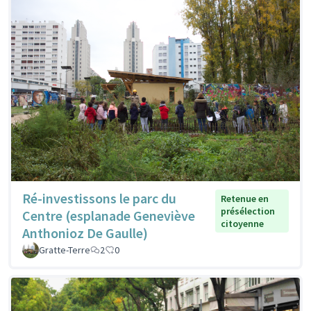
Ré-investissons le parc du
Retenue en
présélection
Centre (esplanade Geneviève
citoyenne
Anthonioz De Gaulle)
Gratte-Terre
2
0