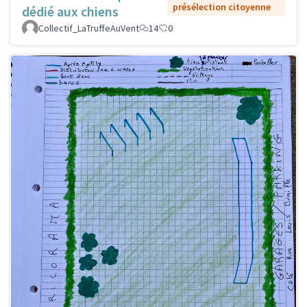
présélection citoyenne
dédié aux chiens
Collectif_LaTruffeAuVent
14
0