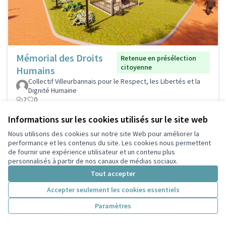
Mémorial des Droits
Retenue en présélection
citoyenne
Humains
Collectif Villeurbannais pour le Respect, les Libertés et la
Dignité Humaine
2
0
Informations sur les cookies utilisés sur le site web
Nous utilisons des cookies sur notre site Web pour améliorer la
performance et les contenus du site. Les cookies nous permettent
de fournir une expérience utilisateur et un contenu plus
personnalisés à partir de nos canaux de médias sociaux.
Tout accepter
Accepter seulement les cookies essentiels
Paramètres
Ma ville en
Non retenue en présélection
citoyenne
couleurs