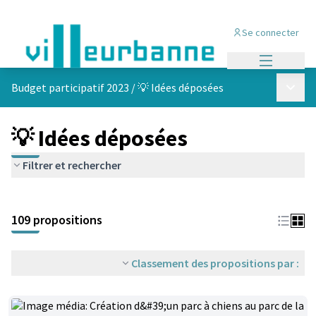
Se connecter
Menu princi
Menu p
Budget participatif 2023
/
💡 Idées déposées
💡 Idées déposées
Filtrer et rechercher
Passer la carte
Leaflet
|
©
OpenStreetMap
contributors
L'élément suivant est une carte qui présente les éléments de cet
+
109 propositions
−
Classement des propositions par :