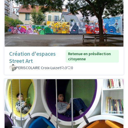
Création d'espaces
Retenue en présélection
citoyenne
Street Art
PERISCOLAIRE Croix-Luizet
3
0