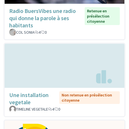
Radio BuersVibes une radio
Retenue en
présélection
qui donne la parole à ses
citoyenne
habitants
COL SONIA
4
0
Une installation
Non retenue en présélection
citoyenne
vegetale
TIMELINE VEGETALE
4
0