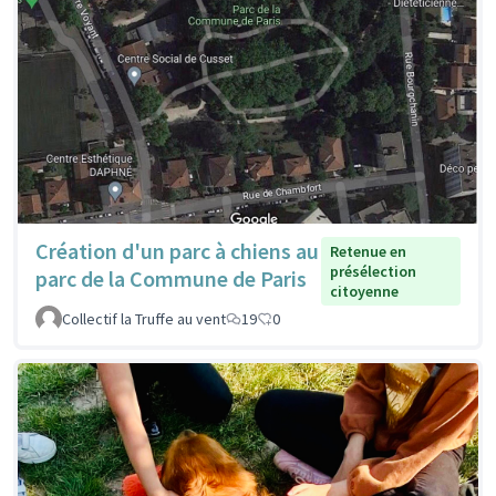
Création d'un parc à chiens au
Retenue en
présélection
parc de la Commune de Paris
citoyenne
Collectif la Truffe au vent
19
0