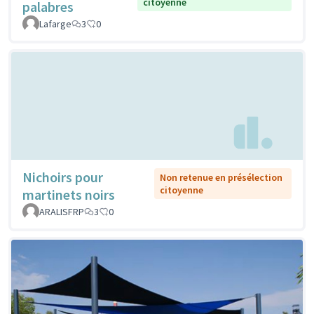
citoyenne
palabres
Lafarge
3
0
Nichoirs pour
Non retenue en présélection
citoyenne
martinets noirs
ARALISFRP
3
0