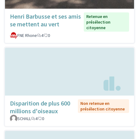
Henri Barbusse et ses amis
Retenue en
présélection
se mettent au vert
citoyenne
FNE Rhone
4
0
Disparition de plus 600
Non retenue en
présélection citoyenne
millions d'oiseaux
SCHALL
4
0