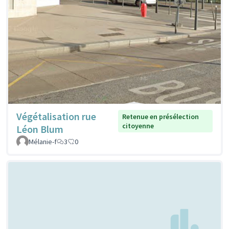
Végétalisation rue
Retenue en présélection
citoyenne
Léon Blum
Mélanie-f
3
0