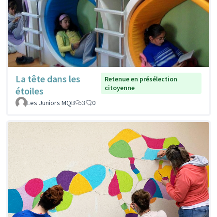
La tête dans les
Retenue en présélection
citoyenne
étoiles
Les Juniors MQB
3
0