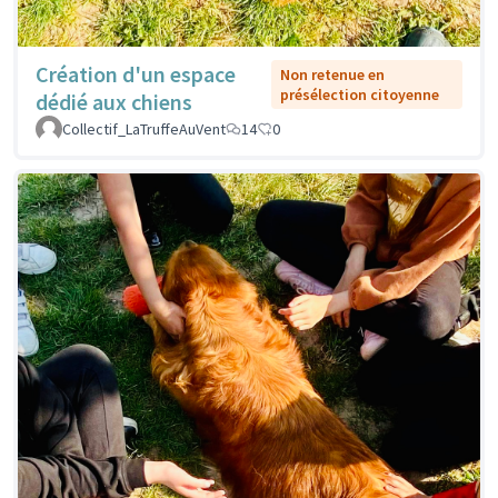
Création d'un espace
Non retenue en
présélection citoyenne
dédié aux chiens
Collectif_LaTruffeAuVent
14
0