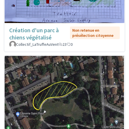
Création d'un parc à
Non retenue en
présélection citoyenne
chiens végétalisé
Collectif_LaTruffeAuVent
23
0