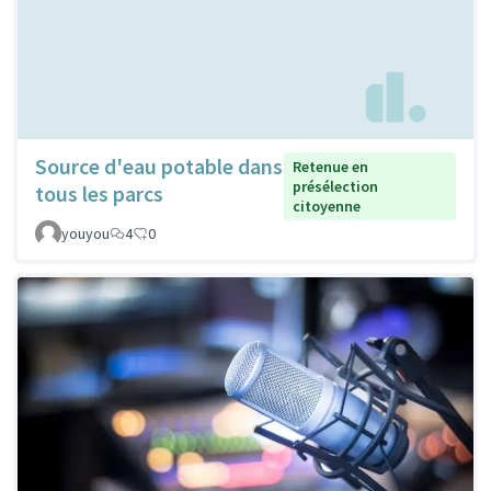
Source d'eau potable dans
Retenue en
présélection
tous les parcs
citoyenne
youyou
4
0