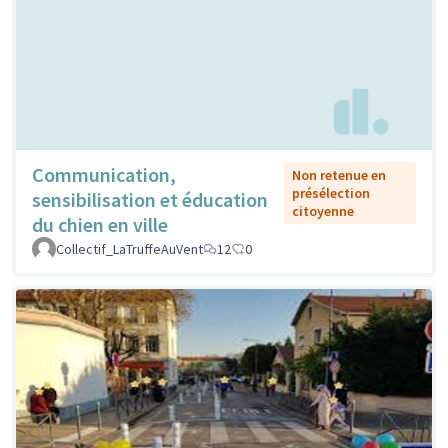
Communication,
Non retenue en
présélection
sensibilisation et éducation
citoyenne
du chien en ville
Collectif_LaTruffeAuVent
12
0