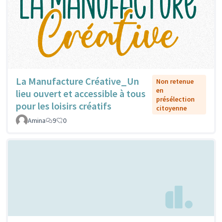
La Manufacture Créative_Un
Non retenue
en
lieu ouvert et accessible à tous
présélection
pour les loisirs créatifs
citoyenne
Amina
9
0