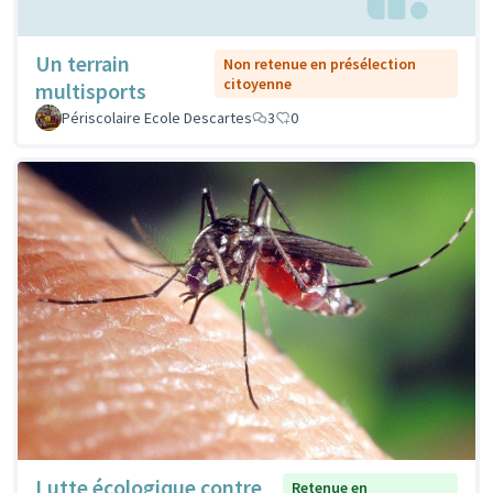
Un terrain
Non retenue en présélection
citoyenne
multisports
Périscolaire Ecole Descartes
3
0
Lutte écologique contre
Retenue en