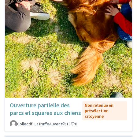
Ouverture partielle des
Non retenue en
présélection
parcs et squares aux chiens
citoyenne
Collectif_LaTruffeAuVent
13
0