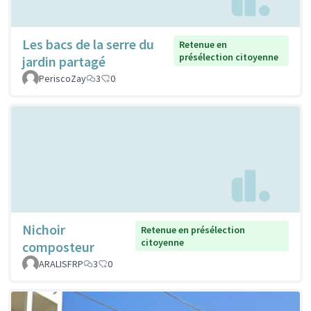
Les bacs de la serre du
Retenue en
présélection citoyenne
jardin partagé
PeriscoZay
3
0
Nichoir
Retenue en présélection
citoyenne
composteur
ARALISFRP
3
0