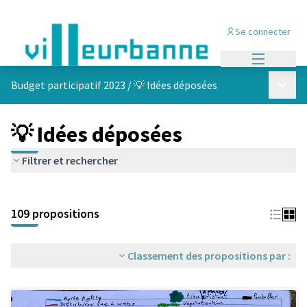
Se connecter
Menu princi
Menu p
Budget participatif 2023
/
💡 Idées déposées
💡 Idées déposées
Filtrer et rechercher
Passer la carte
Leaflet
|
©
OpenStreetMap
contributors
L'élément suivant est une carte qui présente les éléments de cet
+
109 propositions
−
Classement des propositions par :