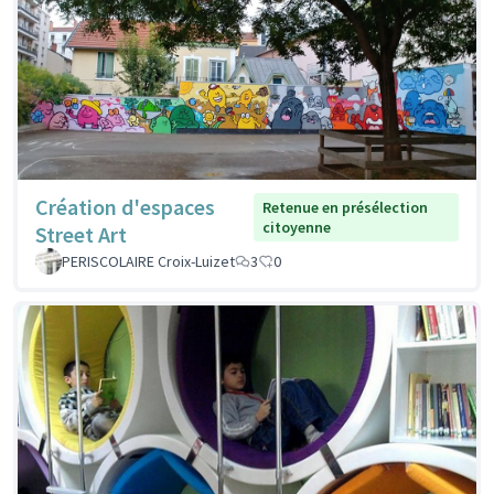
Création d'espaces
Retenue en présélection
citoyenne
Street Art
PERISCOLAIRE Croix-Luizet
3
0