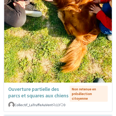
Ouverture partielle des
Non retenue en
présélection
parcs et squares aux chiens
citoyenne
Collectif_LaTruffeAuVent
13
0