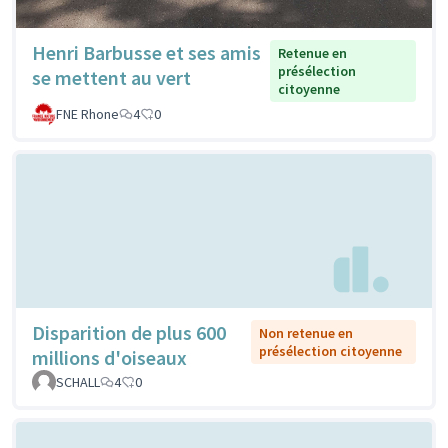
Henri Barbusse et ses amis
Retenue en
présélection
se mettent au vert
citoyenne
FNE Rhone
4
0
Disparition de plus 600
Non retenue en
présélection citoyenne
millions d'oiseaux
SCHALL
4
0