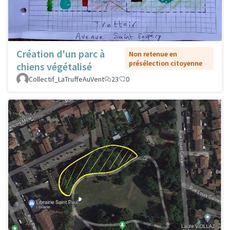
Création d'un parc à
Non retenue en
présélection citoyenne
chiens végétalisé
Collectif_LaTruffeAuVent
23
0