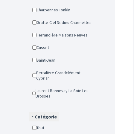
Charpennes Tonkin
Gratte-Ciel Dedieu Charmettes
Ferrandière Maisons Neuves
Cusset
Saint-Jean
Perralière Grandclément
Cyprian
Laurent Bonnevay La Soie Les
Brosses
Catégorie
Tout