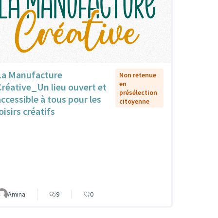
La Manufacture
Non retenue
en
Créative_Un lieu ouvert et
présélection
accessible à tous pour les
citoyenne
oisirs créatifs
Amina
9
0