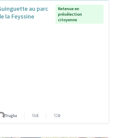
Guinguette au parc
Retenue en
présélection
de la Feyssine
citoyenne
Truglia
5
0