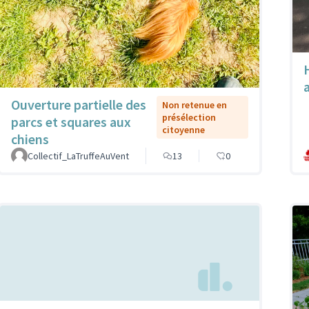
Ouverture partielle des
Non retenue en
présélection
parcs et squares aux
citoyenne
chiens
Collectif_LaTruffeAuVent
13
0