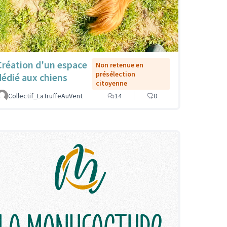
Création d'un espace
Non retenue en
présélection
dédié aux chiens
citoyenne
Collectif_LaTruffeAuVent
14
0