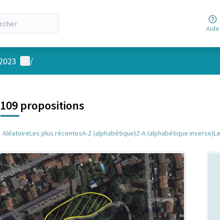
Aide
Menu utilisateur
 2023
/
 la carte
 suivant est une carte qui présente les éléments de cette page comm
109 propositions
Aléatoire
Les plus récentes
A-Z (alphabétique)
Z-A (alphabétique inverse)
L