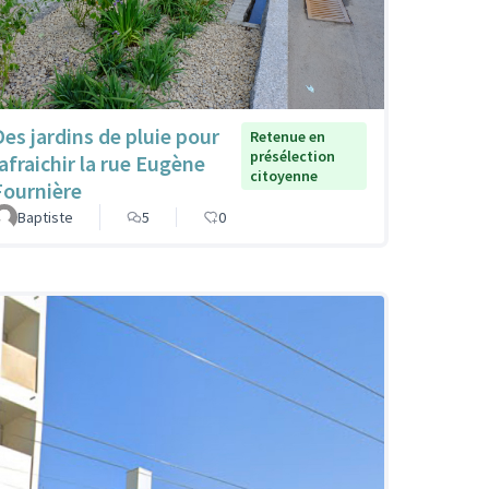
Des jardins de pluie pour
Retenue en
présélection
rafraichir la rue Eugène
citoyenne
Fournière
Baptiste
5
0