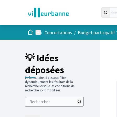
Accueil
Menu principal
/
Concertations
/
Budget participatif
Passer
L'élément
+
−
💡 Idées
déposées
Le formulaire ci-dessous filtre
dynamiquement les résultats de la
recherche lorsque les conditions de
recherche sont modifiées.