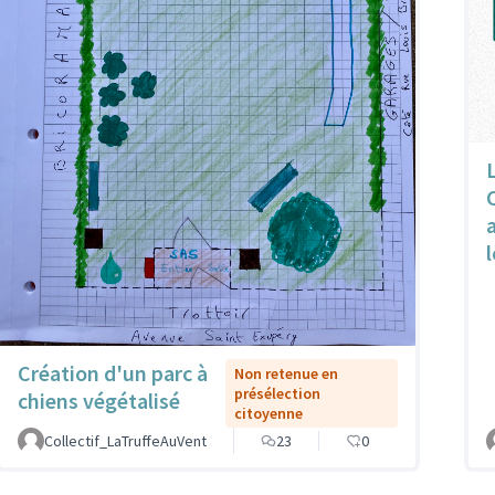
l
Création d'un parc à
Non retenue en
présélection
chiens végétalisé
citoyenne
Collectif_LaTruffeAuVent
23
0