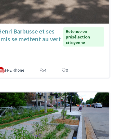
Henri Barbusse et ses
Retenue en
présélection
amis se mettent au vert
citoyenne
FNE Rhone
4
0