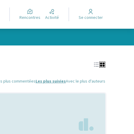
Rencontres
Activité
Se connecter
Leaflet
|
©
OpenStreetMap
contributors
e des points de carte. L'élément peut être utilisé avec un lecteur
es plus commentées
Les plus suivies
Avec le plus d'auteurs