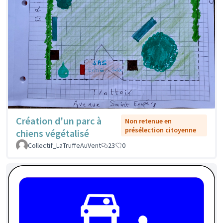
Création d'un parc à
Non retenue en
présélection citoyenne
chiens végétalisé
Collectif_LaTruffeAuVent
23
0