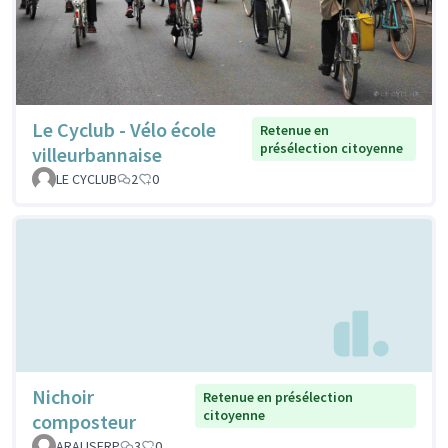
Le Cyclub - Vélo école
Retenue en
présélection citoyenne
villeurbannaise
LE CYCLUB
2
0
Nichoir
Retenue en présélection
citoyenne
composteur
ARALISFRP
3
0