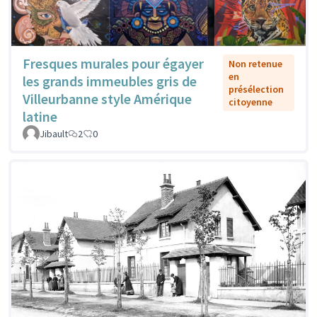
Fresques murales pour égayer
Non retenue
en
les grands immeubles gris de
présélection
Villeurbanne style Amérique
citoyenne
latine
Jibault
2
0