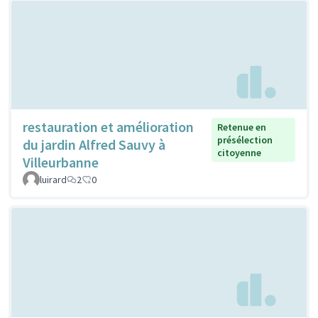
restauration et amélioration
Retenue en
présélection
du jardin Alfred Sauvy à
citoyenne
Villeurbanne
luirard
2
0