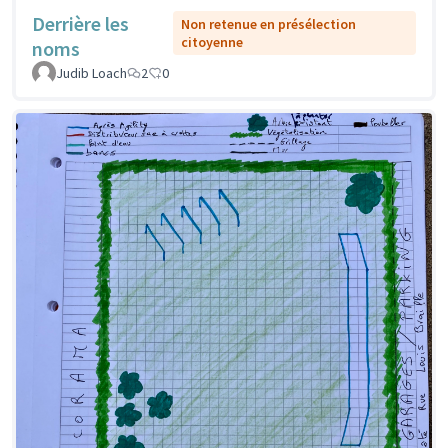
Derrière les
Non retenue en présélection
citoyenne
noms
Judib Loach
2
0