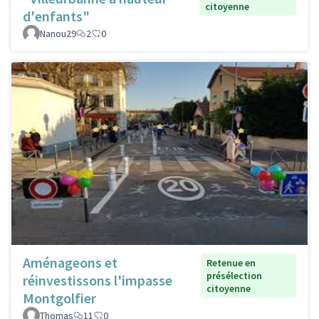
citoyenne
d'enfants"
Nanou29
2
0
Aménageons et
Retenue en
présélection
réinvestissons l'impasse
citoyenne
Montgolfier
Thomas
11
0