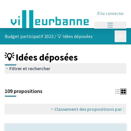
Se connecter
Menu princi
Menu p
Budget participatif 2023
/
💡 Idées déposées
💡 Idées déposées
Filtrer et rechercher
Passer la carte
Leaflet
|
©
OpenStreetMap
contributors
L'élément suivant est une carte qui présente les éléments de cet
+
109 propositions
−
Classement des propositions par :