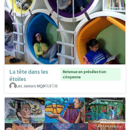
La tête dans les
Retenue en présélection
citoyenne
étoiles
Les Juniors MQB
3
0