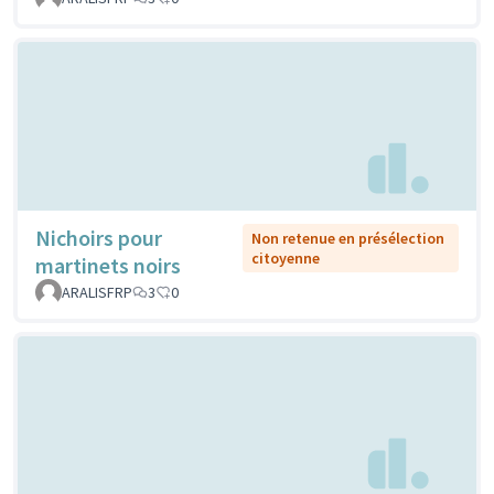
Nichoirs pour
Non retenue en présélection
citoyenne
martinets noirs
ARALISFRP
3
0