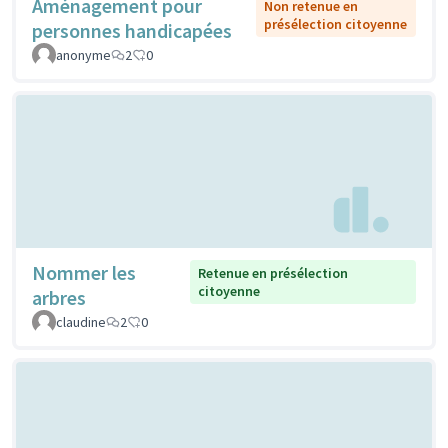
Aménagement pour
Non retenue en
présélection citoyenne
personnes handicapées
anonyme
2
0
Nommer les
Retenue en présélection
citoyenne
arbres
claudine
2
0