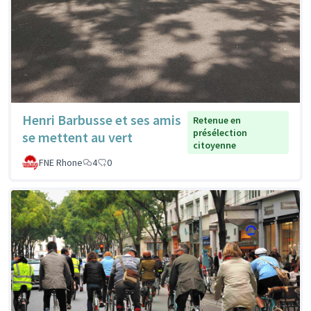
Henri Barbusse et ses amis
Retenue en
présélection
se mettent au vert
citoyenne
FNE Rhone
4
0