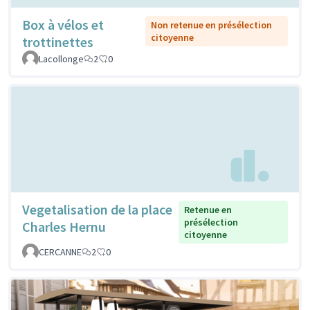
Box à vélos et
Non retenue en présélection
citoyenne
trottinettes
Lacollonge
2
0
Vegetalisation de la place
Retenue en
présélection
Charles Hernu
citoyenne
CERCANNE
2
0