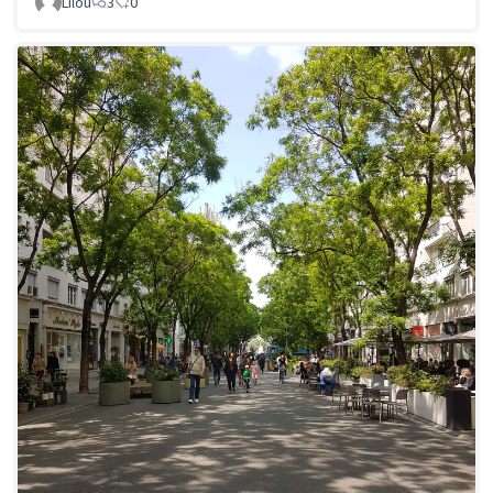
Lilou
3
0