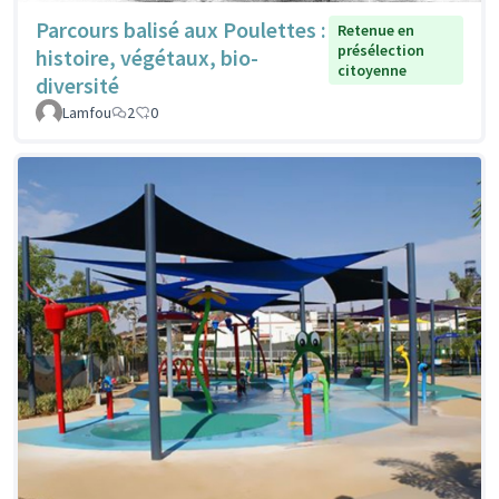
Parcours balisé aux Poulettes :
Retenue en
présélection
histoire, végétaux, bio-
citoyenne
diversité
Lamfou
2
0