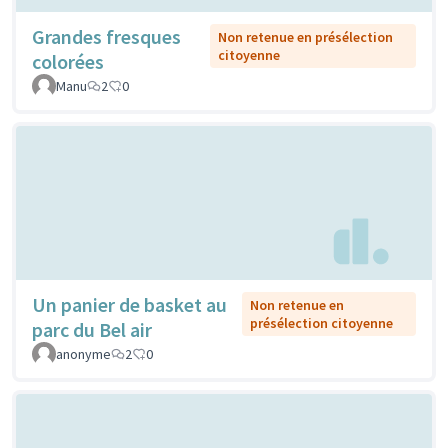
Grandes fresques
Non retenue en présélection
citoyenne
colorées
Manu
2
0
Un panier de basket au
Non retenue en
présélection citoyenne
parc du Bel air
anonyme
2
0