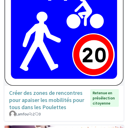
Créer des zones de rencontres
Retenue en
présélection
pour apaiser les mobilités pour
citoyenne
tous dans les Poulettes
Lamfou
2
0