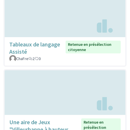
Tableaux de langage
Retenue en présélection
citoyenne
Assisté
ChaFre
2
0
Une aire de Jeux
Retenue en
présélection
"Villeurbanne à hauteur