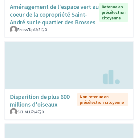
Aménagement de l'espace vert au
Retenue en
présélection
coeur de la copropriété Saint-
citoyenne
André sur le quartier des Brosses
Bross'Up
2
0
Disparition de plus 600
Non retenue en
présélection citoyenne
millions d'oiseaux
SCHALL
4
0