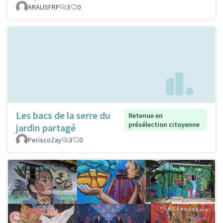
ARALISFRP
3
0
Les bacs de la serre du
Retenue en
présélection citoyenne
jardin partagé
PeriscoZay
3
0