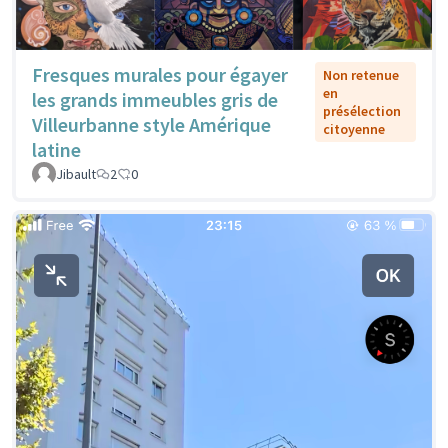
Fresques murales pour égayer
Non retenue
en
les grands immeubles gris de
présélection
Villeurbanne style Amérique
citoyenne
latine
Jibault
2
0