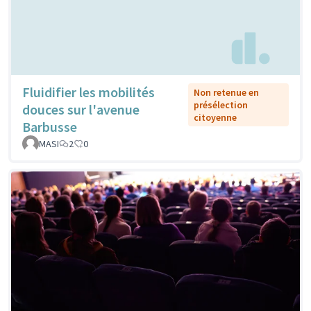
Fluidifier les mobilités
Non retenue en
présélection
douces sur l'avenue
citoyenne
Barbusse
MASI
2
0