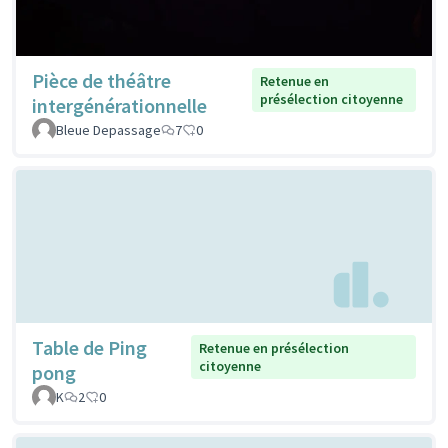
Pièce de théâtre
Retenue en
présélection citoyenne
intergénérationnelle
Bleue Depassage
7
0
Table de Ping
Retenue en présélection
citoyenne
pong
K
2
0