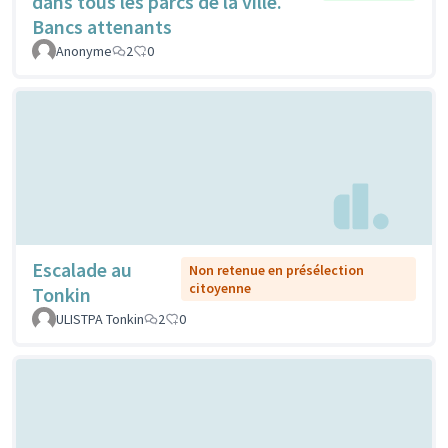
dans tous les parcs de la ville.
Bancs attenants
Anonyme
2
0
Escalade au
Non retenue en présélection
citoyenne
Tonkin
ULISTPA Tonkin
2
0