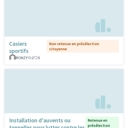
Casiers
Non retenue en présélection
citoyenne
sportifs
RONZY
2
0
Installation d'auvents ou
Retenue en
présélection
tonnelles pour lutter contre les