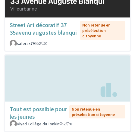
Street Art décoratif 37
Non retenue en
présélection
35avenu augustes blanqui
citoyenne
saferax79
2
0
Tout est possible pour
Non retenue en
présélection citoyenne
les jeunes
Riyad Collège du Tonkin
2
0