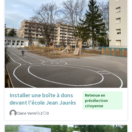
Installer une boîte à dons
Retenue en
présélection
devant l'école Jean Jaurès
citoyenne
Claire Verni
2
0