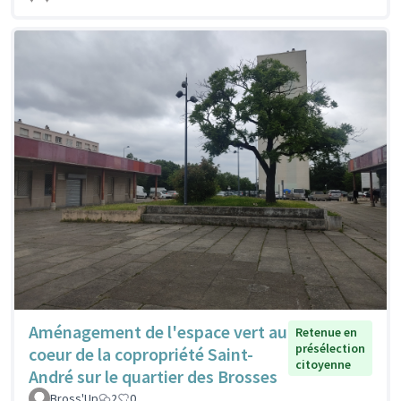
Aménagement de l'espace vert au
Retenue en
présélection
coeur de la copropriété Saint-
citoyenne
André sur le quartier des Brosses
Bross'Up
2
0