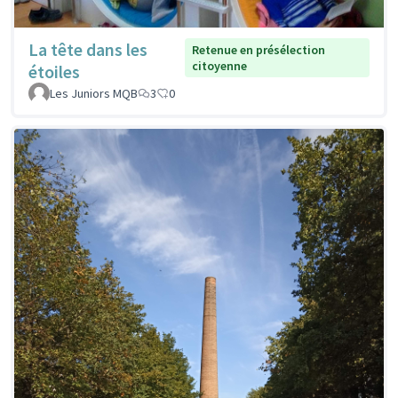
La tête dans les
Retenue en présélection
citoyenne
étoiles
Les Juniors MQB
3
0