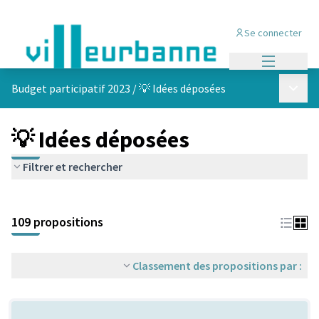
Se connecter
Menu princi
Menu p
Budget participatif 2023
/
💡 Idées déposées
💡 Idées déposées
Filtrer et rechercher
Passer la carte
Leaflet
|
©
OpenStreetMap
contributors
L'élément suivant est une carte qui présente les éléments de cet
+
109 propositions
−
Classement des propositions par :