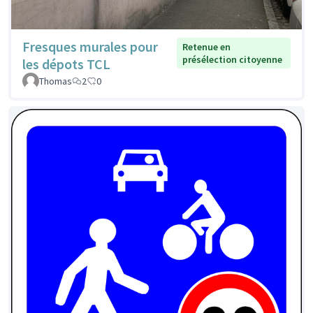
Fresques murales pour
Retenue en
présélection citoyenne
les dépots TCL
Thomas
2
0