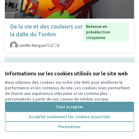
De la vie et des couleurs sur
Retenue en
présélection
la dalle du Tonkin
citoyenne
Camille Marguin
2
0
Informations sur les cookies utilisés sur le site web
Nous utilisons des cookies sur notre site Web pour améliorer la
performance et les contenus du site. Les cookies nous permettent
de fournir une expérience utilisateur et un contenu plus
personnalisés à partir de nos canaux de médias sociaux.
Tout accepter
Ombrager devant la MLIS
Non retenue en
Accepter seulement les cookies essentiels
présélection
pour respirer mieux
citoyenne
Paramètres
Lescuyer
2
0