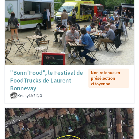
"Bonn'Food", le Festival de
Non retenue en
présélection
FoodTrucks de Laurent
citoyenne
Bonnevay
Kessy
2
0