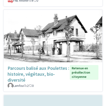
FNE Rhone
4
0
Parcours balisé aux Poulettes :
Retenue en
présélection
histoire, végétaux, bio-
citoyenne
diversité
Lamfou
2
0