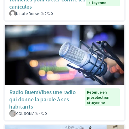
citoyenne
canicules
Natalie Dorset
2
0
Radio BuersVibes une radio
Retenue en
présélection
qui donne la parole à ses
citoyenne
habitants
COL SONIA
4
0