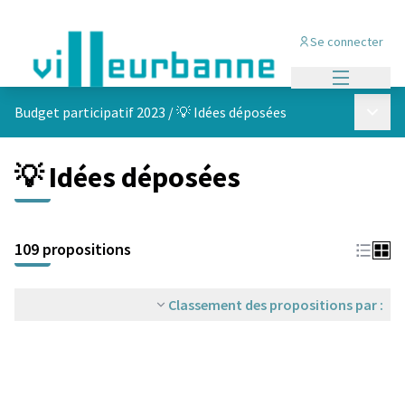
Se connecter
Menu princi
Menu p
Budget participatif 2023
/
💡 Idées déposées
💡 Idées déposées
Passer la carte
Leaflet
|
©
OpenStreetMap
contributors
L'élément suivant est une carte qui présente les éléments de cet
+
109 propositions
−
Classement des propositions par :