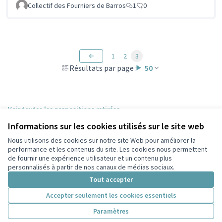
Collectif des Fourniers de Barros
1
0
1
2
3
Résultats par page :
50
Voir toutes les propositions retirées
Informations sur les cookies utilisés sur le site web
Nous utilisons des cookies sur notre site Web pour améliorer la
Conditions d'utilisation
performance et les contenus du site. Les cookies nous permettent
Paramètres des cookies
de fournir une expérience utilisateur et un contenu plus
Participez Villeurbanne sur X
Participez Villeurbanne sur Facebook
Participez Villeurbanne sur Instagram
Participez Villeurbanne sur YouTube
personnalisés à partir de nos canaux de médias sociaux.
(Lien externe)
(Lien externe)
(Lien externe)
(Lien externe)
Tout accepter
Accepter seulement les cookies essentiels
Licence Cre
(Lien extern
Paramètres
(Lien externe)
Site réalisé grâce au
logiciel libre Decidim
.