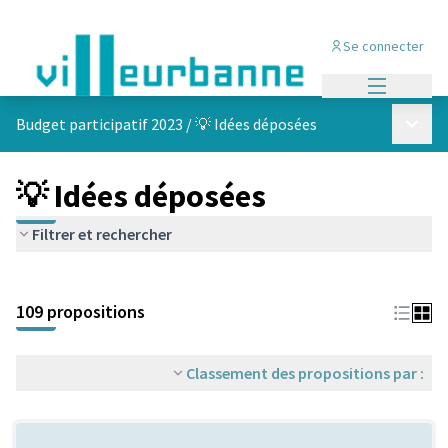
Se connecter
Menu princi
Menu p
Budget participatif 2023
/
💡 Idées déposées
💡 Idées déposées
Filtrer et rechercher
Passer la carte
Leaflet
|
©
OpenStreetMap
contributors
L'élément suivant est une carte qui présente les éléments de cet
+
109 propositions
−
Classement des propositions par :