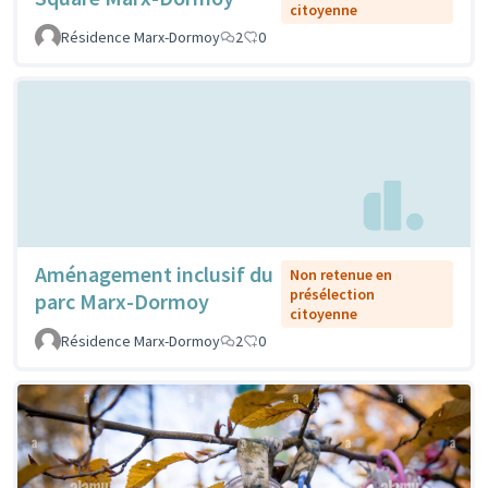
citoyenne
Résidence Marx-Dormoy
2
0
Aménagement inclusif du
Non retenue en
présélection
parc Marx-Dormoy
citoyenne
Résidence Marx-Dormoy
2
0