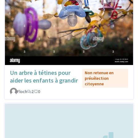
Un arbre à tétines pour
Non retenue en
présélection
aider les enfants à grandir
citoyenne
Floch
2
0