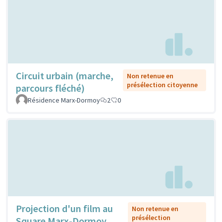
Circuit urbain (marche,
Non retenue en
présélection citoyenne
parcours fléché)
Résidence Marx-Dormoy
2
0
Projection d'un film au
Non retenue en
présélection
Square Marx-Dormoy