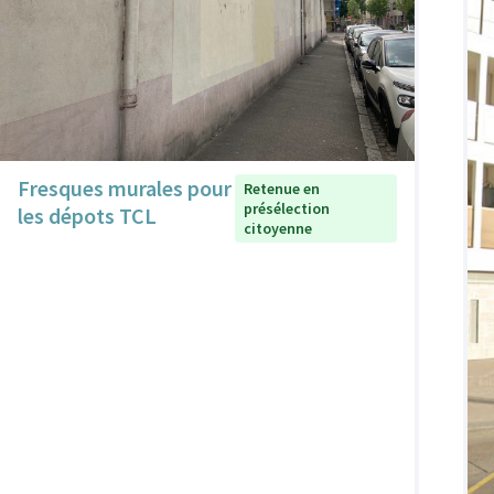
Fresques murales pour
Retenue en
présélection
les dépots TCL
citoyenne