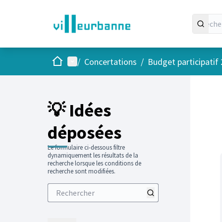
Accueil
Menu principal
/
Concertations
/
Budget participatif
Passer
L'élément
+
−
💡 Idées
déposées
Le formulaire ci-dessous filtre
dynamiquement les résultats de la
recherche lorsque les conditions de
recherche sont modifiées.