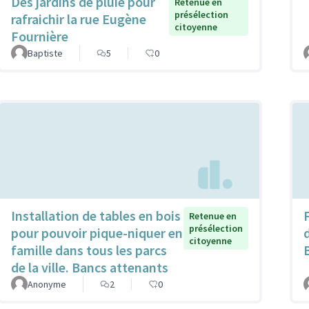
Des jardins de pluie pour
Retenue en
présélection
rafraichir la rue Eugène
citoyenne
Fournière
Baptiste
5
0
Installation de tables en bois
F
Retenue en
présélection
pour pouvoir pique-niquer en
citoyenne
famille dans tous les parcs
de la ville. Bancs attenants
Anonyme
2
0