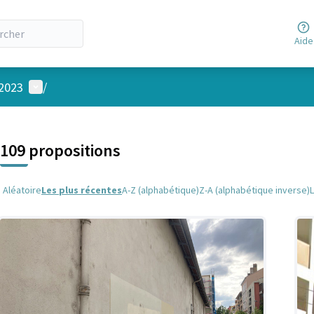
Aide
Menu utilisateur
 2023
/
 la carte
 suivant est une carte qui présente les éléments de cette page comm
109 propositions
Aléatoire
Les plus récentes
A-Z (alphabétique)
Z-A (alphabétique inverse)