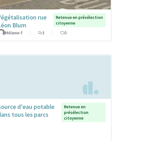
Végétalisation rue
Retenue en présélection
citoyenne
Léon Blum
Mélanie-f
3
0
Source d'eau potable
Retenue en
présélection
dans tous les parcs
citoyenne