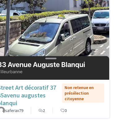
Street Art décoratif 37
Non retenue en
présélection
35avenu augustes
citoyenne
blanqui
saferax79
2
0