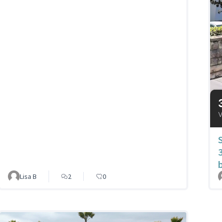
Lisa B
2
0