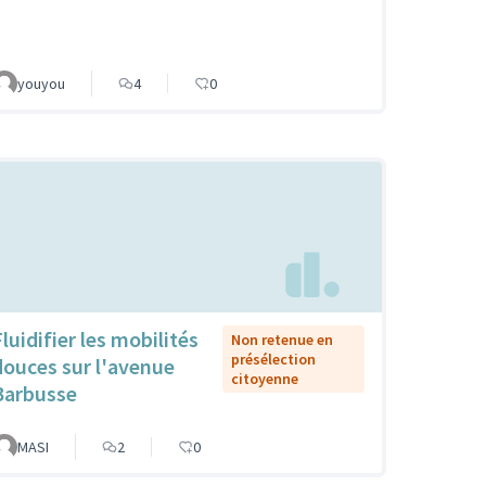
youyou
4
0
luidifier les mobilités
Non retenue en
présélection
douces sur l'avenue
citoyenne
Barbusse
MASI
2
0