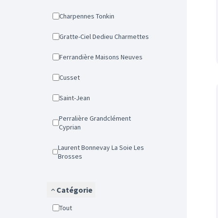
Charpennes Tonkin
Gratte-Ciel Dedieu Charmettes
Ferrandière Maisons Neuves
Cusset
Saint-Jean
Perralière Grandclément
Cyprian
Laurent Bonnevay La Soie Les
Brosses
Catégorie
Tout