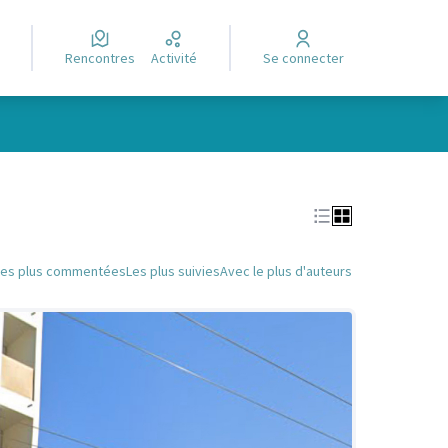
Rencontres
Activité
Se connecter
Leaflet
|
©
OpenStreetMap
contributors
e des points de carte. L'élément peut être utilisé avec un lecteur
Les plus commentées
Les plus suivies
Avec le plus d'auteurs