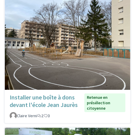
Installer une boîte à dons
Retenue en
présélection
devant l'école Jean Jaurès
citoyenne
Claire Verni
2
0