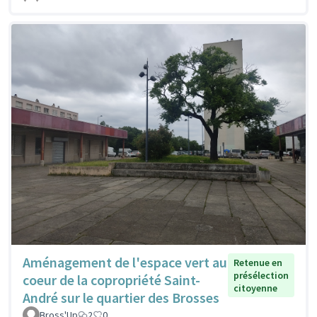
Aménagement de l'espace vert au
Retenue en
présélection
coeur de la copropriété Saint-
citoyenne
André sur le quartier des Brosses
Bross'Up
2
0