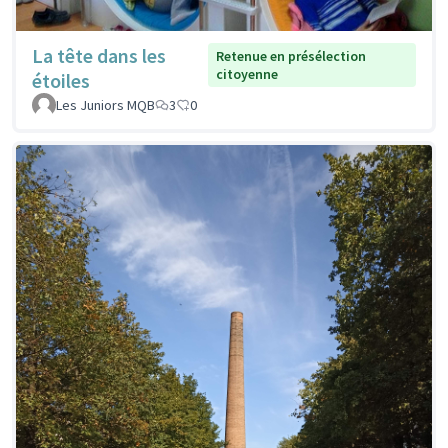
La tête dans les
Retenue en présélection
citoyenne
étoiles
Les Juniors MQB
3
0