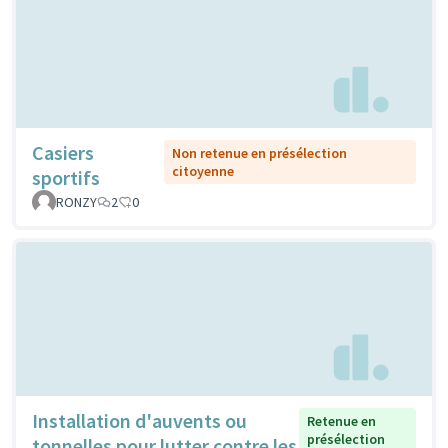
Casiers
Non retenue en présélection
citoyenne
sportifs
RONZY
2
0
Installation d'auvents ou
Retenue en
présélection
tonnelles pour lutter contre les