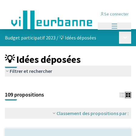
Se connecter
Menu princi
Menu p
Budget participatif 2023
/
💡 Idées déposées
💡 Idées déposées
Filtrer et rechercher
Passer la carte
Leaflet
|
©
OpenStreetMap
contributors
L'élément suivant est une carte qui présente les éléments de cet
+
109 propositions
−
Classement des propositions par :