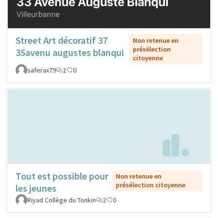
Street Art décoratif 37
Non retenue en
présélection
35avenu augustes blanqui
citoyenne
saferax79
2
0
Tout est possible pour
Non retenue en
présélection citoyenne
les jeunes
Riyad Collège du Tonkin
2
0