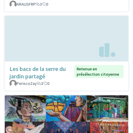
ARALISFRP
3
0
Les bacs de la serre du
Retenue en
présélection citoyenne
jardin partagé
PeriscoZay
3
0