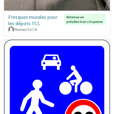
Fresques murales pour
Retenue en
présélection citoyenne
les dépots TCL
Thomas
2
0