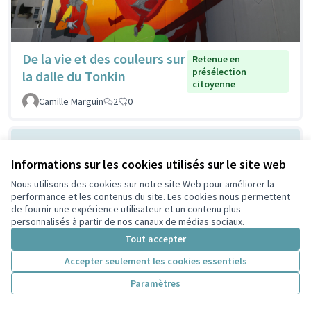
De la vie et des couleurs sur
Retenue en
présélection
la dalle du Tonkin
citoyenne
Camille Marguin
2
0
Informations sur les cookies utilisés sur le site web
Nous utilisons des cookies sur notre site Web pour améliorer la
performance et les contenus du site. Les cookies nous permettent
de fournir une expérience utilisateur et un contenu plus
personnalisés à partir de nos canaux de médias sociaux.
Tout accepter
Ombrager devant la MLIS
Non retenue en
Accepter seulement les cookies essentiels
présélection
pour respirer mieux
citoyenne
Paramètres
Lescuyer
2
0