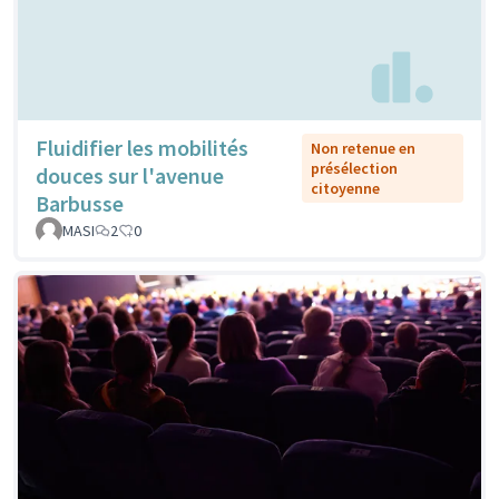
Fluidifier les mobilités
Non retenue en
présélection
douces sur l'avenue
citoyenne
Barbusse
MASI
2
0