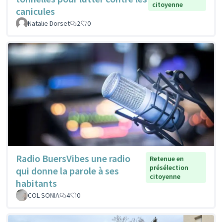
citoyenne
canicules
Natalie Dorset
2
0
Radio BuersVibes une radio
Retenue en
présélection
qui donne la parole à ses
citoyenne
habitants
COL SONIA
4
0