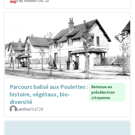
FNE Rhone
4
0
Parcours balisé aux Poulettes :
Retenue en
présélection
histoire, végétaux, bio-
citoyenne
diversité
Lamfou
2
0