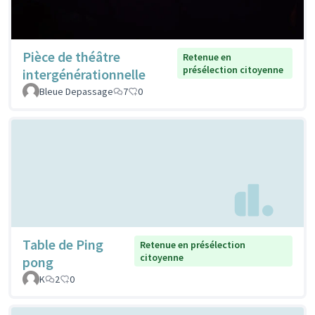
Pièce de théâtre
Retenue en
présélection citoyenne
intergénérationnelle
Bleue Depassage
7
0
Table de Ping
Retenue en présélection
citoyenne
pong
K
2
0