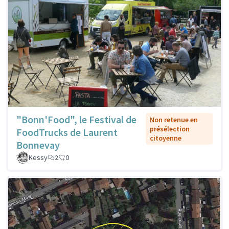
"Bonn'Food", le Festival de
Non retenue en
présélection
FoodTrucks de Laurent
citoyenne
Bonnevay
Kessy
2
0