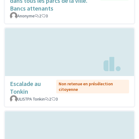
dans tous les parcs de la ville.
Bancs attenants
Anonyme
2
0
Escalade au
Non retenue en présélection
citoyenne
Tonkin
ULISTPA Tonkin
2
0