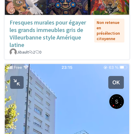
Fresques murales pour égayer
Non retenue
en
les grands immeubles gris de
présélection
Villeurbanne style Amérique
citoyenne
latine
Jibault
2
0