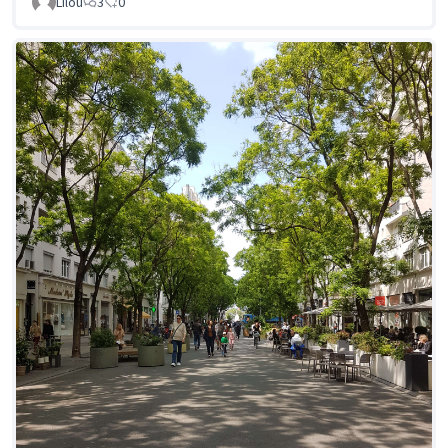
Lilou
3
0