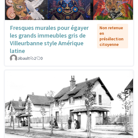
Fresques murales pour égayer
Non retenue
en
les grands immeubles gris de
présélection
Villeurbanne style Amérique
citoyenne
latine
Jibault
2
0