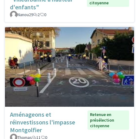
citoyenne
d'enfants"
Nanou29
2
0
Aménageons et
Retenue en
présélection
réinvestissons l'impasse
citoyenne
Montgolfier
Thomas
11
0