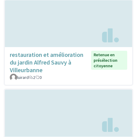
restauration et amélioration
Retenue en
présélection
du jardin Alfred Sauvy à
citoyenne
Villeurbanne
luirard
2
0