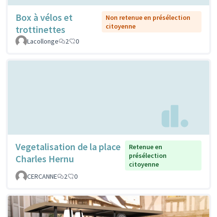
Box à vélos et
Non retenue en présélection
citoyenne
trottinettes
Lacollonge
2
0
Vegetalisation de la place
Retenue en
présélection
Charles Hernu
citoyenne
CERCANNE
2
0