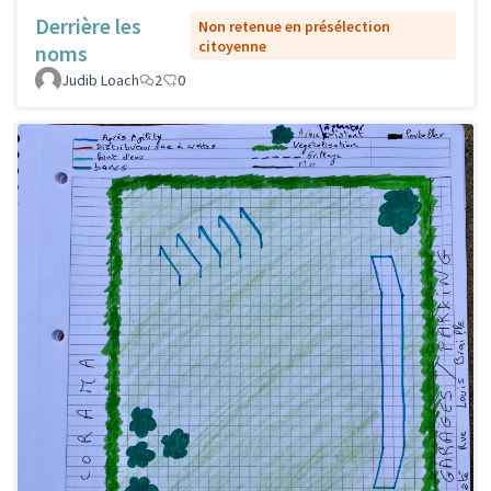
Derrière les
Non retenue en présélection
citoyenne
noms
Judib Loach
2
0