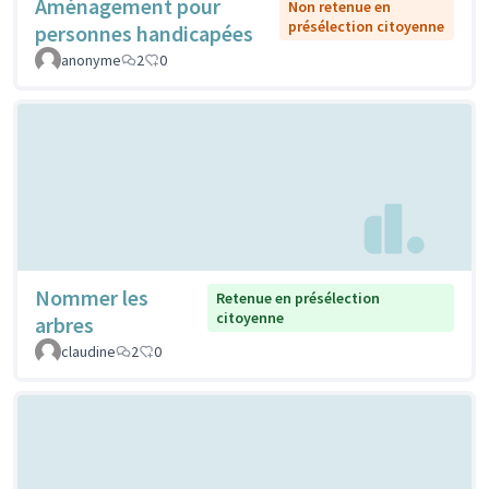
Aménagement pour
Non retenue en
présélection citoyenne
personnes handicapées
anonyme
2
0
Nommer les
Retenue en présélection
citoyenne
arbres
claudine
2
0