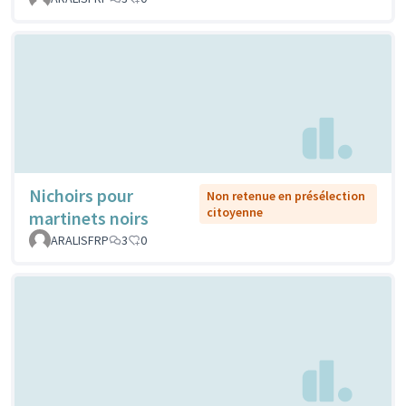
Nichoirs pour
Non retenue en présélection
citoyenne
martinets noirs
ARALISFRP
3
0