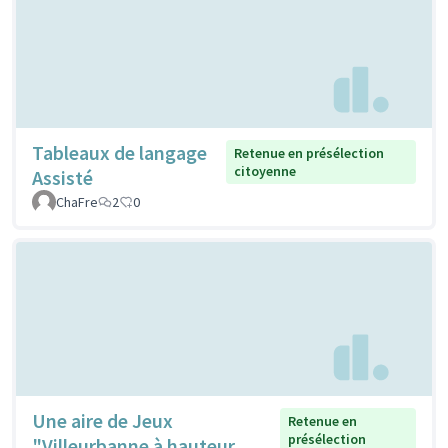
Tableaux de langage
Retenue en présélection
citoyenne
Assisté
ChaFre
2
0
Une aire de Jeux
Retenue en
présélection
"Villeurbanne à hauteur