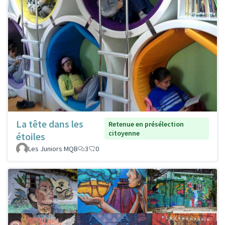
La tête dans les
Retenue en présélection
citoyenne
étoiles
Les Juniors MQB
3
0