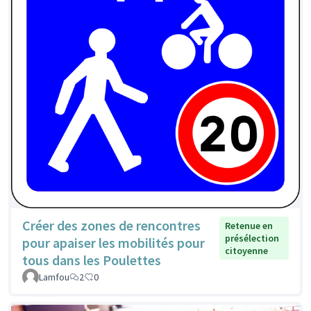
Créer des zones de rencontres
Retenue en
présélection
pour apaiser les mobilités pour
citoyenne
tous dans les Poulettes
Lamfou
2
0