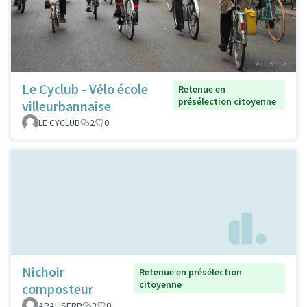
Le Cyclub - Vélo école
Retenue en
présélection citoyenne
villeurbannaise
LE CYCLUB
2
0
Nichoir
Retenue en présélection
citoyenne
composteur
ARALISFRP
3
0