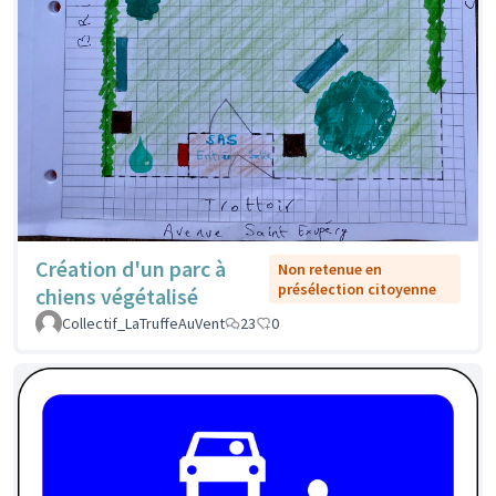
Création d'un parc à
Non retenue en
présélection citoyenne
chiens végétalisé
Collectif_LaTruffeAuVent
23
0