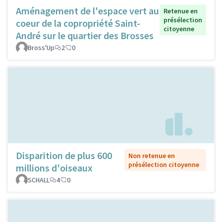
Aménagement de l'espace vert au
Retenue en
présélection
coeur de la copropriété Saint-
citoyenne
André sur le quartier des Brosses
Bross'Up
2
0
Disparition de plus 600
Non retenue en
présélection citoyenne
millions d'oiseaux
SCHALL
4
0