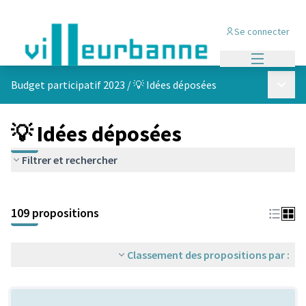
Se connecter
Menu princi
Menu p
Budget participatif 2023
/
💡 Idées déposées
💡 Idées déposées
Filtrer et rechercher
Passer la carte
Leaflet
|
©
OpenStreetMap
contributors
L'élément suivant est une carte qui présente les éléments de cet
+
109 propositions
−
Classement des propositions par :