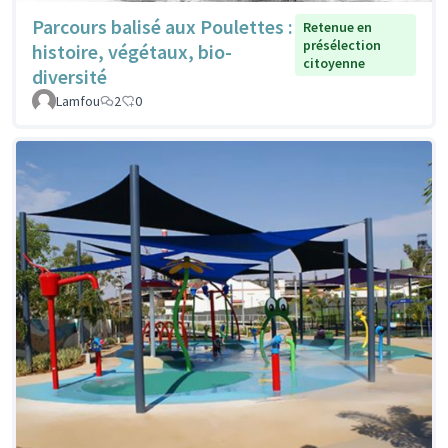
Parcours balisé aux Poulettes :
Retenue en
présélection
histoire, végétaux, bio-
citoyenne
diversité
Lamfou
2
0