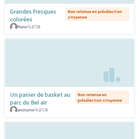
Grandes fresques
Non retenue en présélection
citoyenne
colorées
Manu
2
0
Un panier de basket au
Non retenue en
présélection citoyenne
parc du Bel air
anonyme
2
0