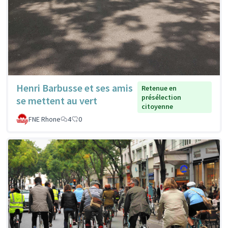
Henri Barbusse et ses amis
Retenue en
présélection
se mettent au vert
citoyenne
FNE Rhone
4
0