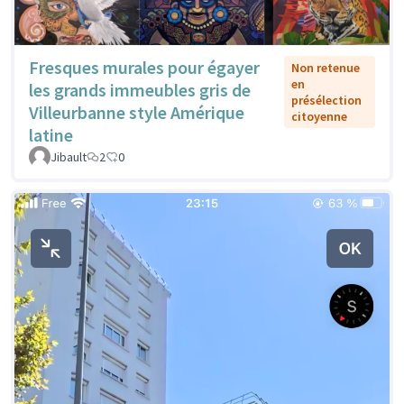
Fresques murales pour égayer
Non retenue
en
les grands immeubles gris de
présélection
Villeurbanne style Amérique
citoyenne
latine
Jibault
2
0