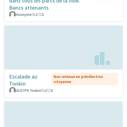
dans tous les parcs de la ville.
Bancs attenants
Anonyme
2
0
Escalade au
Non retenue en présélection
citoyenne
Tonkin
ULISTPA Tonkin
2
0