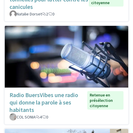
citoyenne
canicules
Natalie Dorset
2
0
Radio BuersVibes une radio
Retenue en
présélection
qui donne la parole à ses
citoyenne
habitants
COL SONIA
4
0