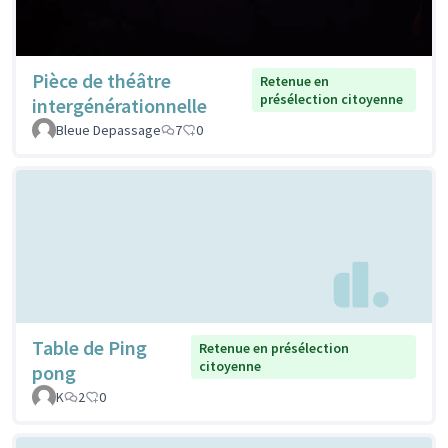
Pièce de théâtre
Retenue en
présélection citoyenne
intergénérationnelle
Bleue Depassage
7
0
Table de Ping
Retenue en présélection
citoyenne
pong
K
2
0