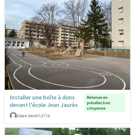
Installer une boîte à dons
Retenue en
présélection
devant l'école Jean Jaurès
citoyenne
Claire Verni
2
0