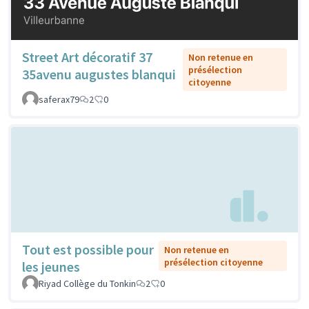
Street Art décoratif 37
Non retenue en
présélection
35avenu augustes blanqui
citoyenne
saferax79
2
0
Tout est possible pour
Non retenue en
présélection citoyenne
les jeunes
Riyad Collège du Tonkin
2
0