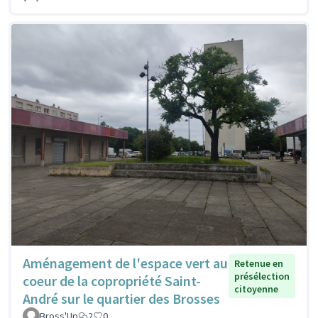
Aménagement de l'espace vert au
Retenue en
présélection
coeur de la copropriété Saint-
citoyenne
André sur le quartier des Brosses
Bross'Up
2
0