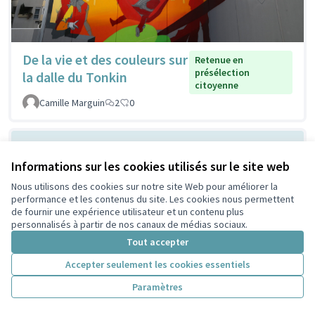
De la vie et des couleurs sur
Retenue en
présélection
la dalle du Tonkin
citoyenne
Camille Marguin
2
0
Informations sur les cookies utilisés sur le site web
Nous utilisons des cookies sur notre site Web pour améliorer la
performance et les contenus du site. Les cookies nous permettent
de fournir une expérience utilisateur et un contenu plus
personnalisés à partir de nos canaux de médias sociaux.
Tout accepter
Ombrager devant la MLIS
Non retenue en
Accepter seulement les cookies essentiels
présélection
pour respirer mieux
citoyenne
Paramètres
Lescuyer
2
0