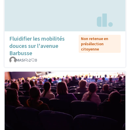
Fluidifier les mobilités
Non retenue en
présélection
douces sur l'avenue
citoyenne
Barbusse
MASI
2
0