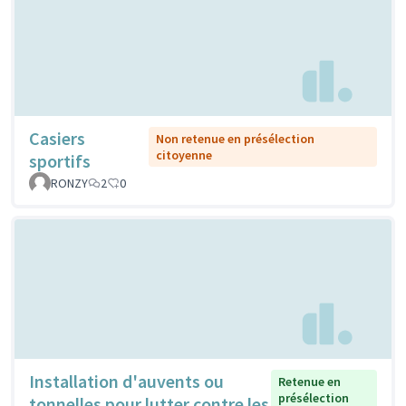
Casiers
Non retenue en présélection
citoyenne
sportifs
RONZY
2
0
Installation d'auvents ou
Retenue en
présélection
tonnelles pour lutter contre les