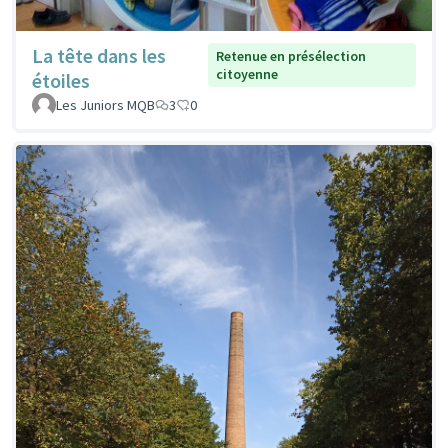
La tête dans les
Retenue en présélection
citoyenne
étoiles
Les Juniors MQB
3
0