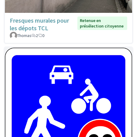
Fresques murales pour
Retenue en
présélection citoyenne
les dépots TCL
Thomas
2
0