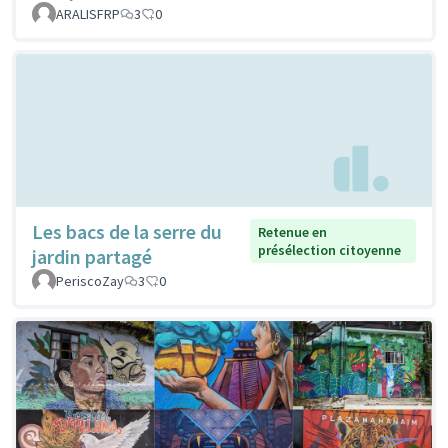
ARALISFRP
3
0
Les bacs de la serre du
Retenue en
présélection citoyenne
jardin partagé
PeriscoZay
3
0