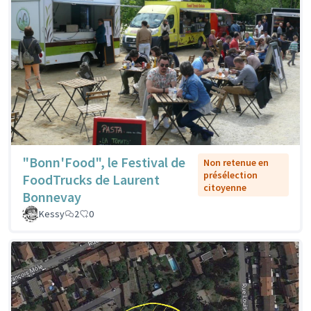
"Bonn'Food", le Festival de
Non retenue en
présélection
FoodTrucks de Laurent
citoyenne
Bonnevay
Kessy
2
0