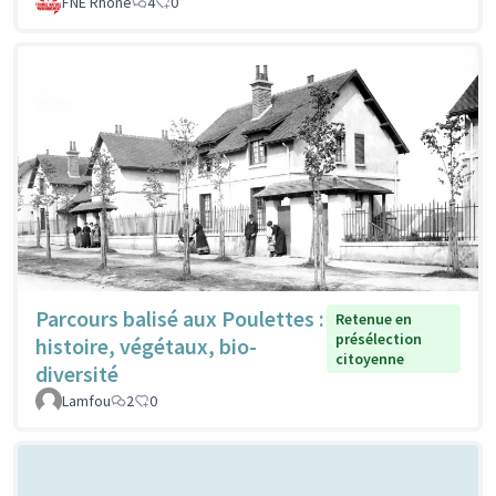
FNE Rhone
4
0
Parcours balisé aux Poulettes :
Retenue en
présélection
histoire, végétaux, bio-
citoyenne
diversité
Lamfou
2
0