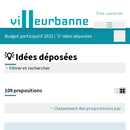
Se connecter
Menu princi
Menu p
Budget participatif 2023
/
💡 Idées déposées
💡 Idées déposées
Filtrer et rechercher
Passer la carte
Leaflet
|
©
OpenStreetMap
contributors
L'élément suivant est une carte qui présente les éléments de cet
+
109 propositions
−
Classement des propositions par :