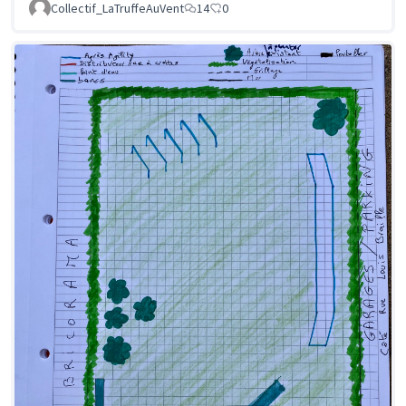
Collectif_LaTruffeAuVent
14
0