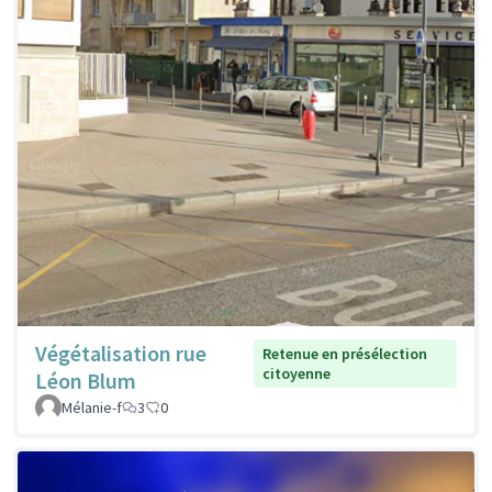
Végétalisation rue
Retenue en présélection
citoyenne
Léon Blum
Mélanie-f
3
0