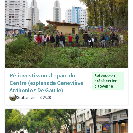
Ré-investissons le parc du
Retenue en
présélection
Centre (esplanade Geneviève
citoyenne
Anthonioz De Gaulle)
Gratte-Terre
2
0