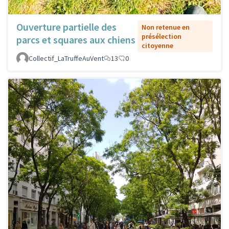
Ouverture partielle des
Non retenue en
présélection
parcs et squares aux chiens
citoyenne
Collectif_LaTruffeAuVent
13
0