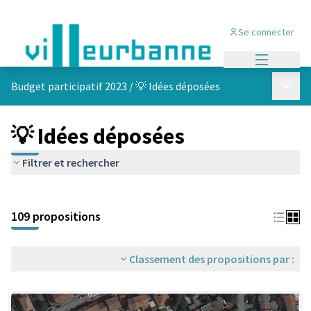
Se connecter
Menu princi
Menu p
Budget participatif 2023
/
💡 Idées déposées
💡 Idées déposées
Filtrer et rechercher
Passer la carte
Leaflet
|
©
OpenStreetMap
contributors
L'élément suivant est une carte qui présente les éléments de cet
+
109 propositions
−
Classement des propositions par :