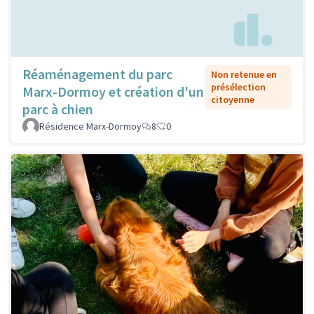
Réaménagement du parc
Non retenue en
présélection
Marx-Dormoy et création d'un
citoyenne
parc à chien
Résidence Marx-Dormoy
8
0