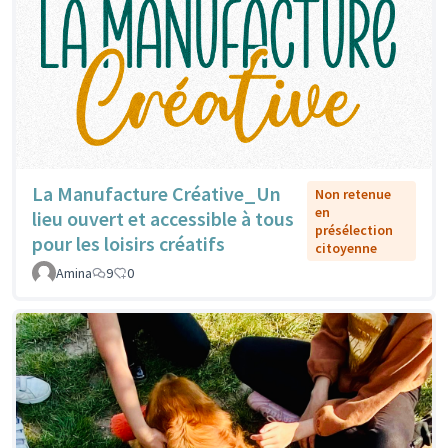
La Manufacture Créative_Un
Non retenue
en
lieu ouvert et accessible à tous
présélection
pour les loisirs créatifs
citoyenne
Amina
9
0