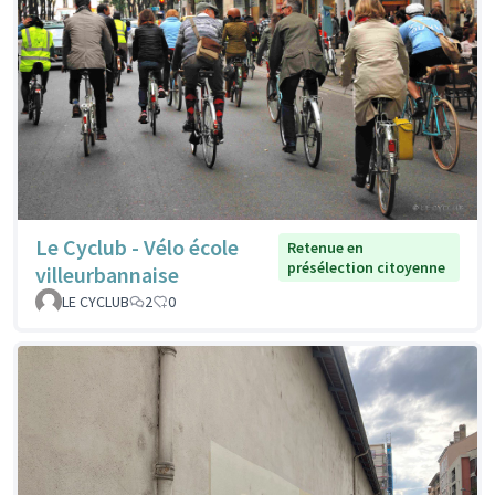
Le Cyclub - Vélo école
Retenue en
présélection citoyenne
villeurbannaise
LE CYCLUB
2
0