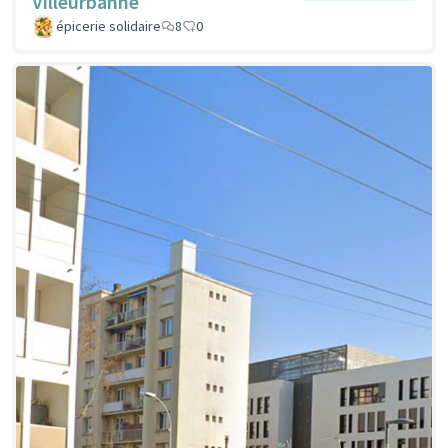
Villeurbanne
épicerie solidaire
8
0