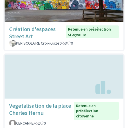
Création d'espaces
Retenue en présélection
citoyenne
Street Art
PERISCOLAIRE Croix-Luizet
3
0
Vegetalisation de la place
Retenue en
présélection
Charles Hernu
citoyenne
CERCANNE
2
0