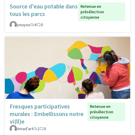
Source d'eau potable dans
Retenue en
présélection
tous les parcs
citoyenne
youyou
4
0
Fresques participatives
Retenue en
présélection
murales : Embellissons notre
citoyenne
vi(ll)e
Amad'art
2
0