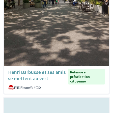
Henri Barbusse et ses amis
Retenue en
présélection
se mettent au vert
citoyenne
FNE Rhone
4
0