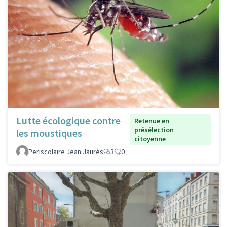
Lutte écologique contre
Retenue en
présélection
les moustiques
citoyenne
Periscolaire Jean Jaurès
3
0