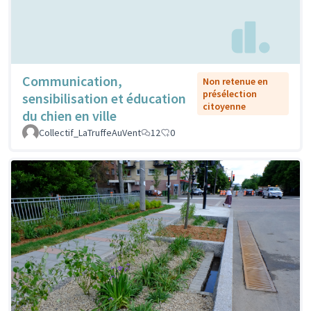
Communication,
Non retenue en
présélection
sensibilisation et éducation
citoyenne
du chien en ville
Collectif_LaTruffeAuVent
12
0