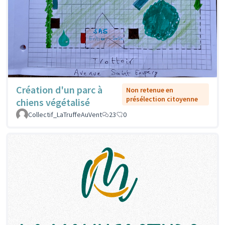
Création d'un parc à
Non retenue en
présélection citoyenne
chiens végétalisé
Collectif_LaTruffeAuVent
23
0