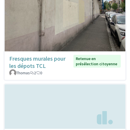
Fresques murales pour
Retenue en
présélection citoyenne
les dépots TCL
Thomas
2
0