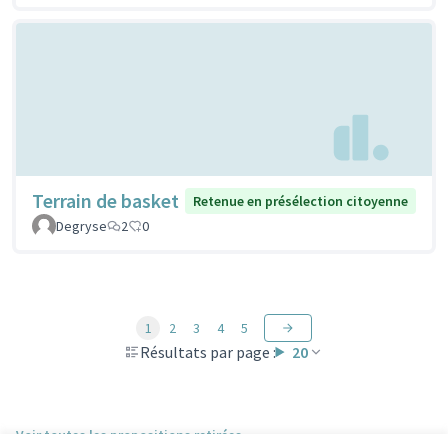
Terrain de basket
Retenue en présélection citoyenne
Degryse
2
0
1
2
3
4
5
Résultats par page :
20
Voir toutes les propositions retirées