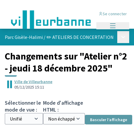
Se connecter
Menu princi
Menu p
Parc Gisèle-Halimi
/
✏️ ATELIERS DE CONCERTATION
Changements sur "Atelier n°2
- jeudi 18 décembre 2025"
Ville de Villeurbanne
05/12/2025 15:11
Sélectionner le
Mode d'affichage
mode de vue :
HTML :
Basculer l’affichage