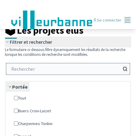
Réalisations du Budget participatif
/
Menu p
🗳️ Les projets élus
Menu
Se connecter
🗳️ Les projets élus
Filtrer et rechercher
Le formulaire ci-dessous filtre dynamiquement les résultats de la recherche
lorsque les conditions de recherche sont modifiées.
Portée
Tout
Buers Croix-Luizet
Charpennes Tonkin