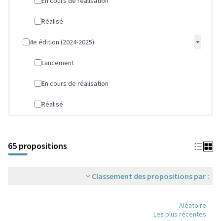
En cours de réalisation
Réalisé
4e édition (2024-2025)
Lancement
En cours de réalisation
Réalisé
Passer la carte
L'élément suivant est une carte qui présente les éléments de cet
65 propositions
Classement des propositions par :
Aléatoire
Les plus récentes