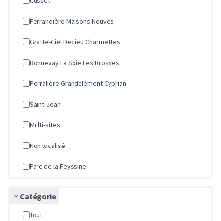
Cusset
Ferrandière Maisons Neuves
Gratte-Ciel Dedieu Charmettes
Bonnevay La Soie Les Brosses
Perralière Grandclément Cyprian
Saint-Jean
Multi-sites
Non localisé
Parc de la Feyssine
Catégorie
Tout