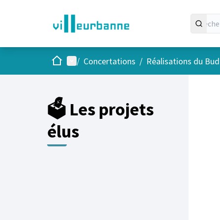
Accueil
Menu principal
/
Concertations
/
Réalisations du Budg
Passer
L'élément
+
−
🗳️ Les projets
élus