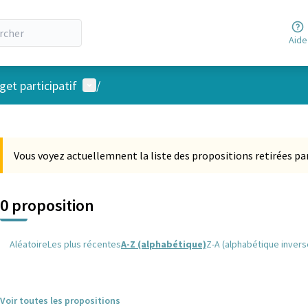
Aide
Menu utilisateur
et participatif
/
 la carte
 suivant est une carte qui présente les éléments de cette page comm
Vous voyez actuellemnent la liste des propositions retirées par
0 proposition
Aléatoire
Les plus récentes
A-Z (alphabétique)
Z-A (alphabétique invers
Voir toutes les propositions