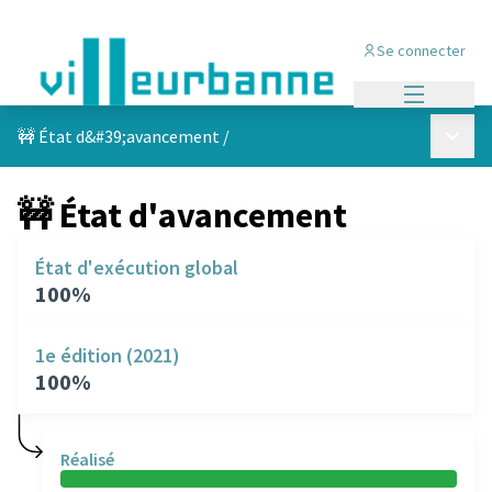
Se connecter
Menu princi
Menu p
🚧 État d&#39;avancement
/
🚧 État d'avancement
État d'exécution global
100%
1e édition (2021)
100%
Réalisé