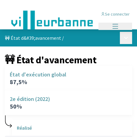
Se connecter
Menu princi
Menu p
🚧 État d&#39;avancement
/
🚧 État d'avancement
État d'exécution global
87,5%
2e édition (2022)
50%
Réalisé