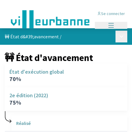
Se connecter
Menu princi
Menu p
🚧 État d&#39;avancement
/
🚧 État d'avancement
État d'exécution global
70%
2e édition (2022)
75%
Réalisé