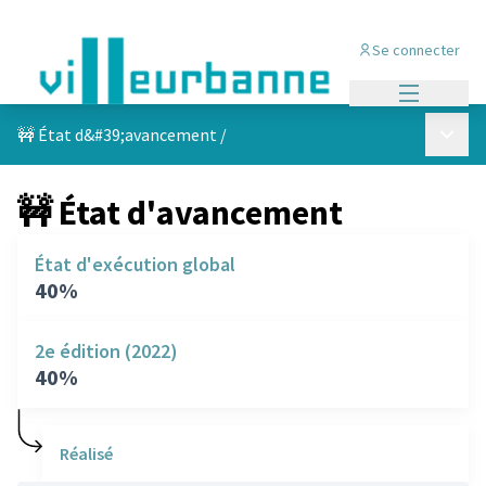
Se connecter
Menu princi
Menu p
🚧 État d&#39;avancement
/
🚧 État d'avancement
État d'exécution global
40%
2e édition (2022)
40%
Réalisé