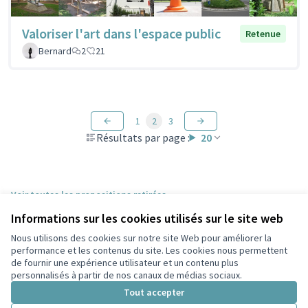
Valoriser l'art dans l'espace public
Retenue
Bernard
2
21
1
2
3
Résultats par page :
20
Voir toutes les propositions retirées
Informations sur les cookies utilisés sur le site web
Nous utilisons des cookies sur notre site Web pour améliorer la
Conditions d'utilisation
performance et les contenus du site. Les cookies nous permettent
Paramètres des cookies
de fournir une expérience utilisateur et un contenu plus
Participez Villeurbanne sur X
Participez Villeurbanne sur Facebook
Participez Villeurbanne sur Instagram
Participez Villeurbanne sur YouTube
personnalisés à partir de nos canaux de médias sociaux.
(Lien externe)
(Lien externe)
(Lien externe)
(Lien externe)
Tout accepter