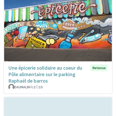
Une épicerie solidaire au coeur du
Retenue
Pôle alimentaire sur le parking
Raphaël de barros
DAUMALIN
2
10