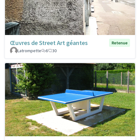
Œuvres de Street Art géantes
Retenue
Latrompette
6
30