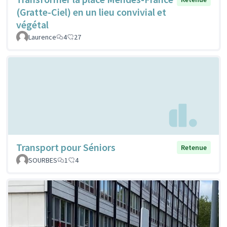
(Gratte-Ciel) en un lieu convivial et
végétal
Laurence
4
27
Transport pour Séniors
Retenue
SOURBES
1
4