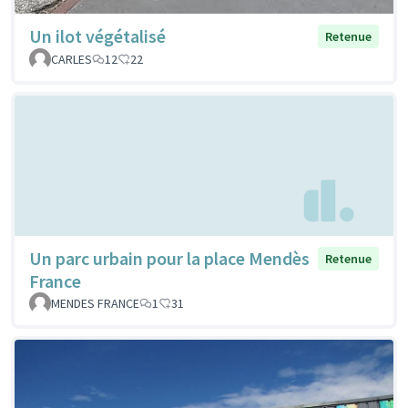
Un ilot végétalisé
Retenue
CARLES
12
22
Un parc urbain pour la place Mendès
Retenue
France
MENDES FRANCE
1
31