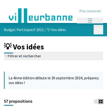
Se connecter
Menu princi
Menu p
Budget Participatif 2021
/
💡 Vos idées
💡 Vos idées
Filtrer et rechercher
Passer la carte
L'élément suivant est une carte qui présente les éléments de cet
La 4ème édition débute le 30 septembre 2024, préparez
vos idées !
57 propositions