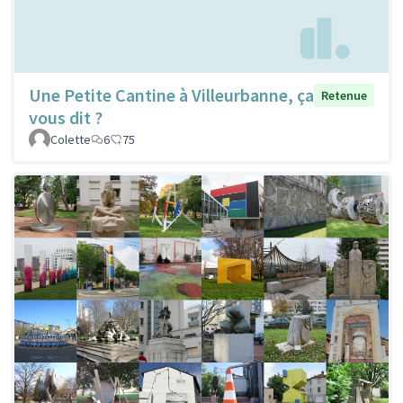
Une Petite Cantine à Villeurbanne, ça
Retenue
vous dit ?
Colette
6
75