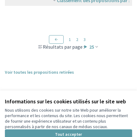
Classement des propositions par :
1
2
3
Résultats par page :
25
Voir toutes les propositions retirées
Informations sur les cookies utilisés sur le site web
Nous utilisons des cookies sur notre site Web pour améliorer la
performance et les contenus du site. Les cookies nous permettent
de fournir une expérience utilisateur et un contenu plus
personnalisés à partir de nos canaux de médias sociaux.
Conditions d'utilisation
Paramètres des cookies
Tout accepter