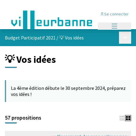
Se connecter
Menu princi
Menu p
Budget Participatif 2021
/
💡 Vos idées
💡 Vos idées
Passer la carte
L'élément suivant est une carte qui présente les éléments de cet
La 4ème édition débute le 30 septembre 2024, préparez
vos idées !
57 propositions