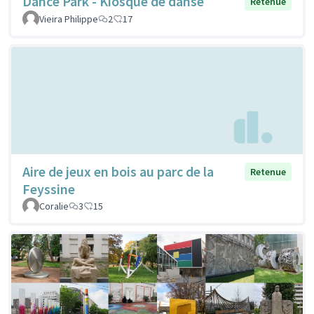
Dance Park - Kiosque de danse
Retenue
Vieira Philippe
2
17
Aire de jeux en bois au parc de la
Retenue
Feyssine
Coralie
3
15