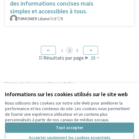
des informations concises mais
simples et accessibles à tous.
THIMONIER Liliane
3
9
1
2
3
Résultats par page :
25
Voir toutes les propositions retirées
Informations sur les cookies utilisés sur le site web
Nous utilisons des cookies sur notre site Web pour améliorer la
Conditions d'utilisation
performance et les contenus du site. Les cookies nous permettent
Paramètres des cookies
de fournir une expérience utilisateur et un contenu plus
Participez Villeurbanne sur X
Participez Villeurbanne sur Facebook
Participez Villeurbanne sur Instagram
Participez Villeurbanne sur YouTube
personnalisés à partir de nos canaux de médias sociaux.
(Lien externe)
(Lien externe)
(Lien externe)
(Lien externe)
Tout accepter
Accepter seulement les cookies essentiels