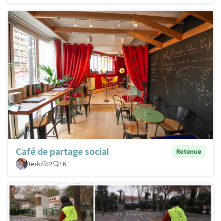
Café de partage social
Retenue
Terki
2
16