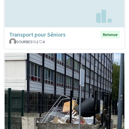
Transport pour Séniors
Retenue
SOURBES
1
4