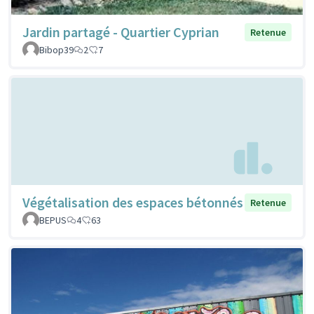
Jardin partagé - Quartier Cyprian
Retenue
Bibop39
2
7
Végétalisation des espaces bétonnés
Retenue
BEPUS
4
63