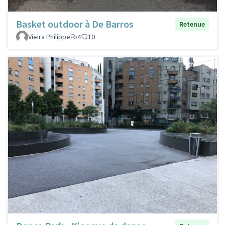
Basket outdoor à De Barros
Retenue
Vieira Philippe
4
10