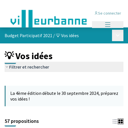
Se connecter
Menu princi
Menu p
Budget Participatif 2021
/
💡 Vos idées
💡 Vos idées
Filtrer et rechercher
Passer la carte
L'élément suivant est une carte qui présente les éléments de cet
La 4ème édition débute le 30 septembre 2024, préparez
vos idées !
57 propositions