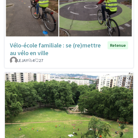
Vélo-école familiale : se (re)mettre
Retenue
au vélo en ville
LEJAY
4
27