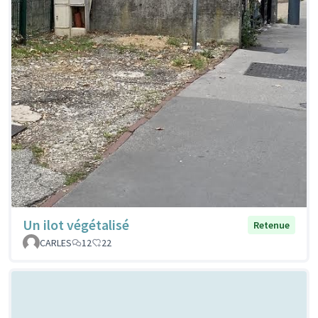
Un ilot végétalisé
Retenue
CARLES
12
22