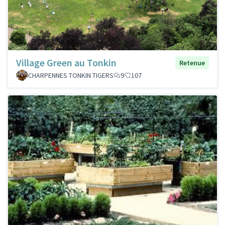
Village Green au Tonkin
Retenue
CHARPENNES TONKIN TIGERS
9
107