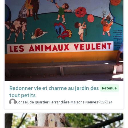
Redonner vie et charme au jardin des
Retenue
tout petits
Conseil de quartier Ferrandière Maisons Neuves
5
24