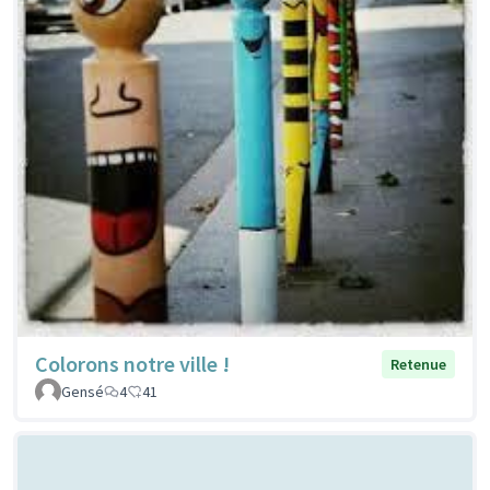
Colorons notre ville !
Retenue
Gensé
4
41