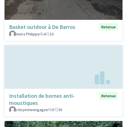
Basket outdoor à De Barros
Retenue
Vieira Philippe
4
10
Installation de bornes anti-
Retenue
moustiques
citoyenneengagee
5
30