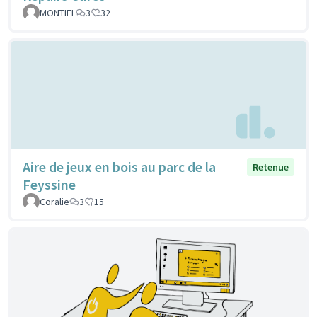
MONTIEL
3
32
Aire de jeux en bois au parc de la
Retenue
Feyssine
Coralie
3
15