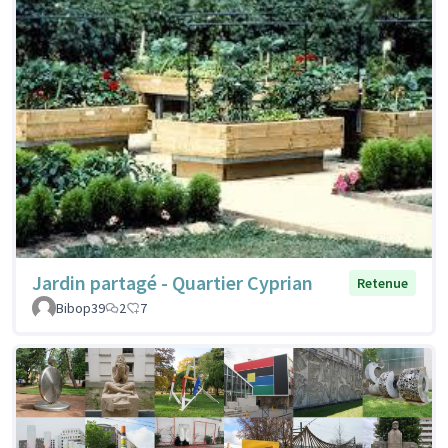
Jardin partagé - Quartier Cyprian
Retenue
Bibop39
2
7