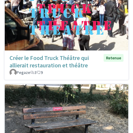
Créer le Food Truck Théâtre qui
Retenue
allierait restauration et théâtre
Pegaze
3
9