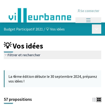
Se connecter
Menu princi
Menu p
Budget Participatif 2021
/
💡 Vos idées
💡 Vos idées
Filtrer et rechercher
Passer la carte
L'élément suivant est une carte qui présente les éléments de cet
La 4ème édition débute le 30 septembre 2024, préparez
vos idées !
57 propositions