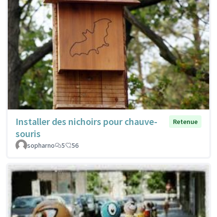
Installer des nichoirs pour chauve-
Retenue
souris
sopharno
5
56