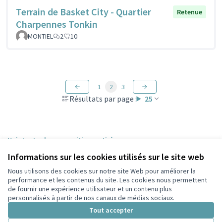
Terrain de Basket City - Quartier
Retenue
Charpennes Tonkin
MONTIEL
2
10
1
2
3
Résultats par page :
25
Voir toutes les propositions retirées
Informations sur les cookies utilisés sur le site web
Nous utilisons des cookies sur notre site Web pour améliorer la
Conditions d'utilisation
performance et les contenus du site. Les cookies nous permettent
Paramètres des cookies
de fournir une expérience utilisateur et un contenu plus
Participez Villeurbanne sur X
Participez Villeurbanne sur Facebook
Participez Villeurbanne sur Instagram
Participez Villeurbanne sur YouTube
personnalisés à partir de nos canaux de médias sociaux.
(Lien externe)
(Lien externe)
(Lien externe)
(Lien externe)
Tout accepter