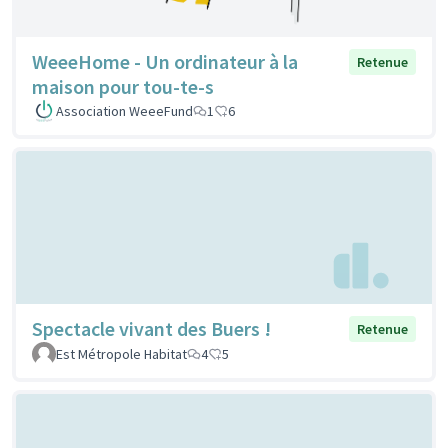
WeeeHome - Un ordinateur à la
Retenue
maison pour tou-te-s
Association WeeeFund
1
6
Spectacle vivant des Buers !
Retenue
Est Métropole Habitat
4
5