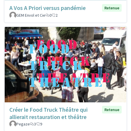
A Vos A Priori versus pandémie
Retenue
GEM Envol et Cie
0
2
Créer le Food Truck Théâtre qui
Retenue
allierait restauration et théâtre
Pegaze
3
9