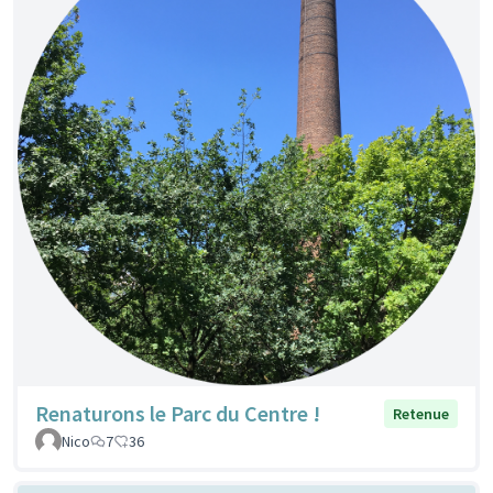
Renaturons le Parc du Centre !
Retenue
Nico
7
36