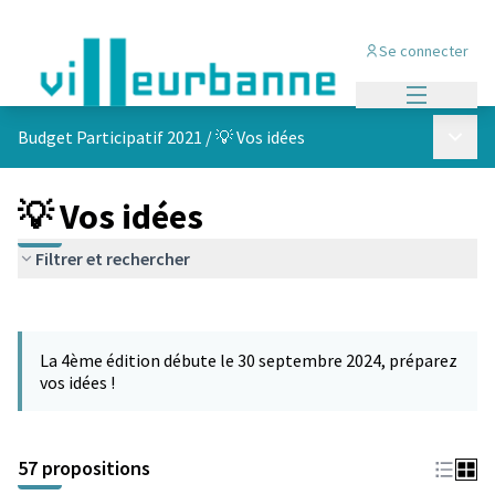
Se connecter
Menu princi
Menu p
Budget Participatif 2021
/
💡 Vos idées
💡 Vos idées
Filtrer et rechercher
Passer la carte
L'élément suivant est une carte qui présente les éléments de cet
La 4ème édition débute le 30 septembre 2024, préparez
vos idées !
57 propositions