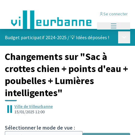
Se connecter
Menu princi
Menu p
Budget participatif 2024-2025
/
💡 Idées déposées !
Changements sur "Sac à
crottes chien + points d'eau +
poubelles + Lumières
intelligentes"
Ville de Villeurbanne
15/01/2025 12:00
Sélectionner le mode de vue :