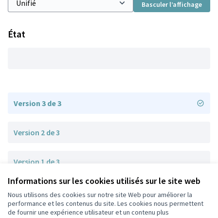
Basculer l’affichage
État
Version 3 de 3
Version 2 de 3
Version 1 de 3
Informations sur les cookies utilisés sur le site web
Nous utilisons des cookies sur notre site Web pour améliorer la
Conditions d'utilisation
performance et les contenus du site. Les cookies nous permettent
Paramètres des cookies
de fournir une expérience utilisateur et un contenu plus
Participez Villeurbanne sur X
Participez Villeurbanne sur Facebook
Participez Villeurbanne sur Instagram
Participez Villeurbanne sur YouTube