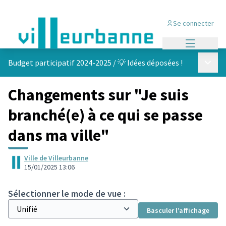
Se connecter
Menu princi
Menu p
Budget participatif 2024-2025
/
💡 Idées déposées !
Changements sur "Je suis
branché(e) à ce qui se passe
dans ma ville"
Ville de Villeurbanne
15/01/2025 13:06
Sélectionner le mode de vue :
Basculer l’affichage