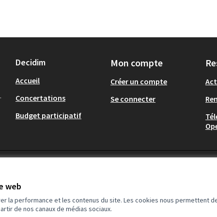
Decidim
Mon compte
Re
Accueil
Créer un compte
Act
.
Concertations
Se connecter
Re
Budget participatif
Tél
Op
te web
rer la performance et les contenus du site. Les cookies nous permettent de
partir de nos canaux de médias sociaux.