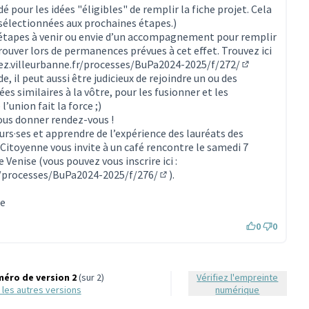
(Lien externe)
pour les idées "éligibles" de remplir la fiche projet. Cela
sélectionnées aux prochaines étapes.)
s étapes à venir ou envie d’un accompagnement pour remplir
rouver lors de permanences prévues à cet effet. Trouvez ici
pez.villeurbanne.fr/processes/BuPa2024-2025/f/272/
(S'ouvre dans 
e, il peut aussi être judicieux de rejoindre un ou des
es similaires à la vôtre, pour les fusionner et les
l’union fait la force ;)
us donner rendez-vous !
urs·ses et apprendre de l’expérience des lauréats des
itoyenne vous invite à un café rencontre le samedi 7
 Venise (vous pouvez vous inscrire ici :
fr/processes/BuPa2024-2025/f/276/
).
(S'ouvre dans un nouvel onglet)
ne
0
0
éro de version 2
(sur 2)
Vérifiez l'empreinte
ir les autres versions
numérique