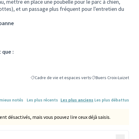
u, mettre en place une poubelle pour le parc à chien,
ottes), et un passage plus fréquent pour l'entretien du
rbanne
 que :
Cadre de vie et espaces verts
Buers Croix-Luizet
Filtrer les résultats de la catégorie : Cadre de vie et espa
Filtrer les résultats pour 
 mieux notés
Les plus récents
Les plus anciens
Les plus débattus
 désactivés, mais vous pouvez lire ceux déjà saisis.