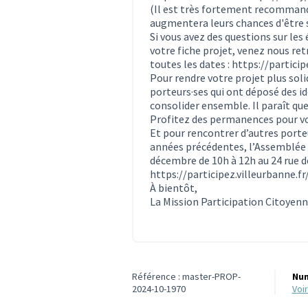
(Il est très fortement recommandé 
augmentera leurs chances d'être 
Si vous avez des questions sur le
votre fiche projet, venez nous ret
toutes les dates :
https://partici
Pour rendre votre projet plus solid
porteurs·ses qui ont déposé des idé
consolider ensemble. Il paraît que 
Profitez des permanences pour vo
Et pour rencontrer d’autres porte
années précédentes, l’Assemblée C
décembre de 10h à 12h au 24 rue de
https://participez.villeurbanne.
À bientôt,
La Mission Participation Citoyen
Référence : master-PROP-
Num
2024-10-1970
vo