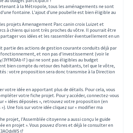
le au budget participatif !
partenant à la Métropole, tous les aménagements ne sont
'une fontaine. L'ajout d'une poubelle est bien éligible au
les projets
Amenagement Parc canin croix Luizet
et
cs à chiens
qui sont très proches du vôtre. Il pourrait être
 partager vos idées et les rassembler éventuellement en un
ait partie des actions de gestion courante conduits déjà par
 de fonctionnement, et non pas d'investissement (voir le
.ly/3YfMDAb
) qui ne sont pas éligibles au budget
(Lien externe)
ient bien compte du retour des habitants, tel que le vôtre,
tés : votre proposition sera donc transmise à la Direction
r votre idée en apportant plus de détails. Pour cela, vous
mpléter votre fiche projet. Pour y accéder, connectez-vous
ur « idées déposées », retrouvez votre proposition (en
 »). Une fois sur votre idée cliquez sur « modifier ma
che projet, l’Assemblée citoyenne a aussi conçu le guide
e en projet ». Vous pouvez d’ores et déjà le consulter en
y/3AOdxWS