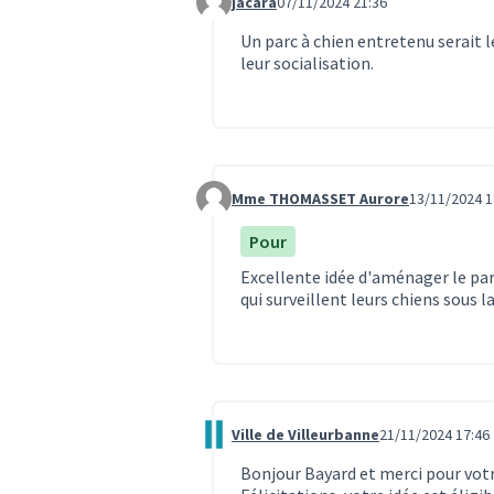
jacara
07/11/2024 21:36
Commentaire 3496
Un parc à chien entretenu serait 
leur socialisation.
Mme THOMASSET Aurore
13/11/2024 1
Commentaire 3534
Pour
Excellente idée d'aménager le parc
qui surveillent leurs chiens sous 
Ville de Villeurbanne
21/11/2024 17:46
Commentaire 3611
Bonjour Bayard et merci pour vot