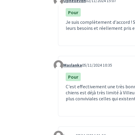
Ophelievdh
02/11/2024 15:07
Commentaire 3403
Pour
Je suis complètement d'accord ! Si
leurs besoins et réellement pris en
Maslanka
05/11/2024 10:35
Commentaire 3432
Pour
C'est effectivement une très bonn
chiens est déjà très limité à Ville
plus conviviales celles qui existent