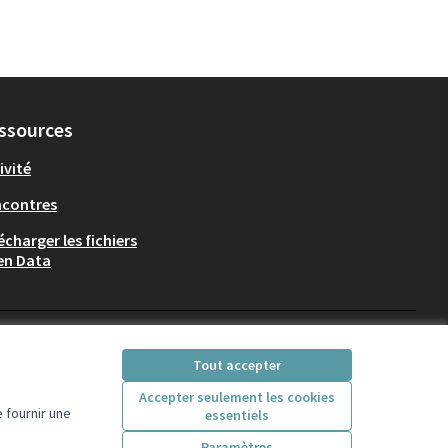
ssources
ivité
ncontres
écharger les fichiers
en Data
Participez Villeurbanne sur X
Participez Villeurbanne sur Fac
Participez Villeurbanne su
Participez Villeurban
Tout accepter
(Lien externe)
(Lien externe)
(Lien externe)
(Lien externe)
Accepter seulement les cookies
 fournir une
essentiels
Licence Creative Comm
(Lien externe)
Paramètres