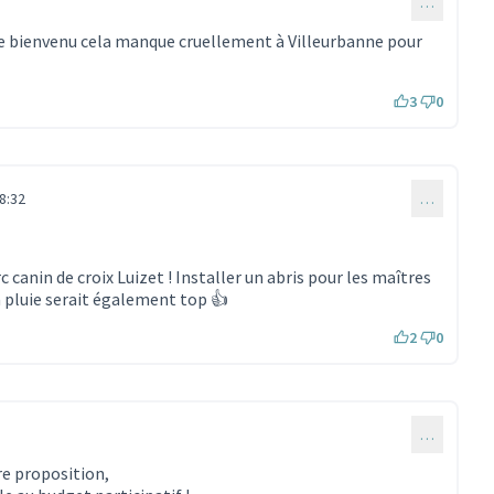
…
le bienvenu cela manque cruellement à Villeurbanne pour
3
0
8:32
…
 canin de croix Luizet ! Installer un abris pour les maîtres
la pluie serait également top 👍
2
0
…
re proposition,