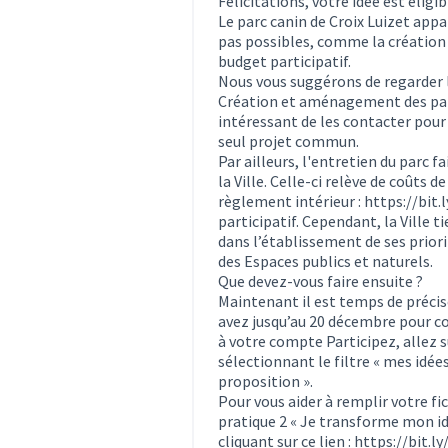
Félicitations, votre idée est éligib
Le parc canin de Croix Luizet ap
pas possibles, comme la création d
budget participatif.
Nous vous suggérons de regarder 
Création et aménagement des par
intéressant de les contacter pour
seul projet commun.
Par ailleurs, l'entretien du parc f
la Ville. Celle-ci relève de coûts
règlement intérieur :
https://bit
participatif. Cependant, la Ville t
dans l’établissement de ses priori
des Espaces publics et naturels.
Que devez-vous faire ensuite ?
Maintenant il est temps de précise
avez jusqu’au 20 décembre pour co
à votre compte Participez, allez s
sélectionnant le filtre « mes idées
proposition ».
Pour vous aider à remplir votre fi
pratique 2 « Je transforme mon idé
cliquant sur ce lien :
https://bit.l