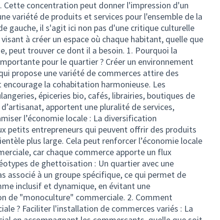
 Cette concentration peut donner l'impression d'un
ne variété de produits et services pour l'ensemble de la
 gauche, il s'agit ici non pas d'une critique culturelle
isant à créer un espace où chaque habitant, quelle que
, peut trouver ce dont il a besoin. 1. Pourquoi la
importante pour le quartier ? Créer un environnement
er qui propose une variété de commerces attire des
et encourage la cohabitation harmonieuse. Les
geries, épiceries bio, cafés, librairies, boutiques de
artisanat, apportent une pluralité de services,
iser l’économie locale : La diversification
 petits entrepreneurs qui peuvent offrir des produits
lientèle plus large. Cela peut renforcer l’économie locale
merciale, car chaque commerce apporte un flux
éréotypes de ghettoïsation : Un quartier avec une
s associé à un groupe spécifique, ce qui permet de
me inclusif et dynamique, en évitant une
tion de "monoculture" commerciale. 2. Comment
le ? Faciliter l'installation de commerces variés : La
rucial en accompagnant les commerçants, quelle que soit