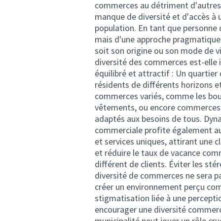
commerces au détriment d'autres.
manque de diversité et d'accès à u
population. En tant que personne de
mais d'une approche pragmatique v
soit son origine ou son mode de vie
diversité des commerces est-elle 
équilibré et attractif : Un quarti
résidents de différents horizons 
commerces variés, comme les boulan
vêtements, ou encore commerces d’
adaptés aux besoins de tous. Dynam
commerciale profite également aux
et services uniques, attirant une c
et réduire le taux de vacance com
différent de clients. Éviter les st
diversité de commerces ne sera pa
créer un environnement perçu com
stigmatisation liée à une percep
encourager une diversité commercia
municipalité peut jouer un rôle c