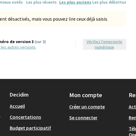
 mieux notés
Les plus récents
Les plus anciens
Les plus débattus
 désactivés, mais vous pouvez lire ceux déjà saisis.
éro de version 3
(sur 3)
Vérifiez l'empreinte
ir les autres versions
numérique
Decidim
Mon compte
Re
Accueil
Créer un compte
Act
.
Concertations
Se connecter
Re
Budget participatif
Tél
Op