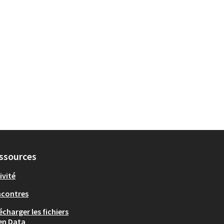
ssources
ivité
ncontres
écharger les fichiers
en Data