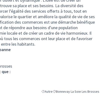
er ouvert et dynamique : L'idée est de créer un
trouve sa place et ses besoins. La diversité des
er l’égalité des services offerts à tous, tout en
lorise le quartier et améliore la qualité de vie de ses
rsification des commerces est une démarche bénéfique
nt de répondre aux besoins d'une population
e locale et de créer un cadre de vie harmonieux. Il
où tous les commerces ont leur place et de favoriser
 entre les habitants.
rbanne
Brosses
 que :
Autre
Bonnevay La Soie Les Brosses
Filtrer les résultats de la catégorie : Autre
Filtrer les résultats pour le secteur 