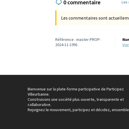
0 commentaire
Les
Les commentaires sont actuellement
Référence : master-PROP-
Num
2024-11-1991
vo
Bienvenue sur la plate-forme participative de Participez
Villeurbanne.
Construisons une société plus ouverte, transparente et
collaborative.
Rejoignez le mouvement, participez et décidez, ensemble