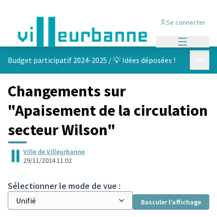
Se connecter
Menu princi
Menu p
Budget participatif 2024-2025
/
💡 Idées déposées !
Changements sur
"Apaisement de la circulation
secteur Wilson"
Ville de Villeurbanne
29/11/2024 11:02
Sélectionner le mode de vue :
Basculer l’affichage