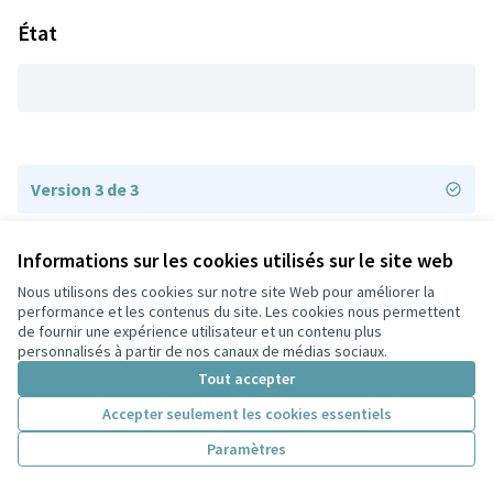
État
Version 3 de 3
Version 2 de 3
Informations sur les cookies utilisés sur le site web
Nous utilisons des cookies sur notre site Web pour améliorer la
performance et les contenus du site. Les cookies nous permettent
Version 1 de 3
de fournir une expérience utilisateur et un contenu plus
personnalisés à partir de nos canaux de médias sociaux.
Tout accepter
Conditions d'utilisation
Accepter seulement les cookies essentiels
Paramètres des cookies
Participez Villeurbanne sur X
Participez Villeurbanne sur Facebook
Participez Villeurbanne sur Instagram
Participez Villeurbanne sur YouTube
Paramètres
(Lien externe)
(Lien externe)
(Lien externe)
(Lien externe)