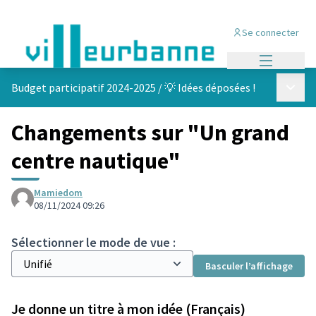
Se connecter
Menu princi
Menu p
Budget participatif 2024-2025
/
💡 Idées déposées !
Changements sur "Un grand
centre nautique"
Mamiedom
08/11/2024 09:26
Sélectionner le mode de vue :
Basculer l’affichage
Je donne un titre à mon idée (Français)