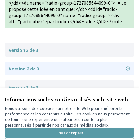
</dd><dt name="radio-group-1727085644099-0">👀 Je
propose cette idée en tant que :</dt><dd id="radio-
group-1727085644099-0" name="radio-group"><div
alt="particulier">particulier</div></dd></dl></xml>
Version 3 de 3
Version 2 de 3
Version 1 de 3
Informations sur les cookies utilisés sur le site web
Nous utilisons des cookies sur notre site Web pour améliorer la
Conditions d'utilisation
performance et les contenus du site. Les cookies nous permettent
Paramètres des cookies
de fournir une expérience utilisateur et un contenu plus
Participez Villeurbanne sur X
Participez Villeurbanne sur Facebook
Participez Villeurbanne sur Instagram
Participez Villeurbanne sur YouTube
personnalisés à partir de nos canaux de médias sociaux.
(Lien externe)
(Lien externe)
(Lien externe)
(Lien externe)
Tout accepter