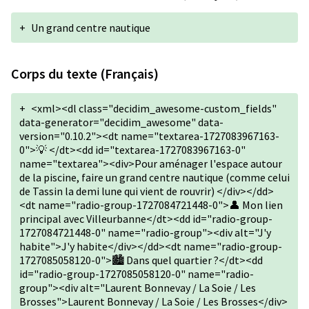
+
Un grand centre nautique
Corps du texte (Français)
+
<xml><dl class="decidim_awesome-custom_fields"
data-generator="decidim_awesome" data-
version="0.10.2"><dt name="textarea-1727083967163-
0">💡 </dt><dd id="textarea-1727083967163-0"
name="textarea"><div>Pour aménager l'espace autour
de la piscine, faire un grand centre nautique (comme celui
de Tassin la demi lune qui vient de rouvrir) </div></dd>
<dt name="radio-group-1727084721448-0">👤 Mon lien
principal avec Villeurbanne</dt><dd id="radio-group-
1727084721448-0" name="radio-group"><div alt="J'y
habite">J'y habite</div></dd><dt name="radio-group-
1727085058120-0">🏙️ Dans quel quartier ?</dt><dd
id="radio-group-1727085058120-0" name="radio-
group"><div alt="Laurent Bonnevay / La Soie / Les
Brosses">Laurent Bonnevay / La Soie / Les Brosses</div>