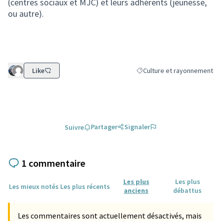
(centres sociaux et MJC) et leurs adhérents (jeunesse,
ou autre).
Like
Culture et rayonnement
Filtrer les résultats de la c
Partager
Signaler
Suivre
1 commentaire
Les plus
Les plus
Les mieux notés
Les plus récents
anciens
débattus
Les commentaires sont actuellement désactivés, mais