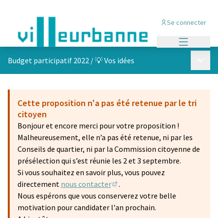
Se connecter
Menu princi
Menu p
Budget participatif 2022
/
💡 Vos idées
Cette proposition n'a pas été retenue par le tri
citoyen
Bonjour et encore merci pour votre proposition !
Malheureusement, elle n’a pas été retenue, ni par les
Conseils de quartier, ni par la Commission citoyenne de
présélection qui s’est réunie les 2 et 3 septembre.
Si vous souhaitez en savoir plus, vous pouvez
directement
nous contacter
.
(S'ouvre dans un nouvel onglet)
Nous espérons que vous conserverez votre belle
motivation pour candidater l'an prochain.