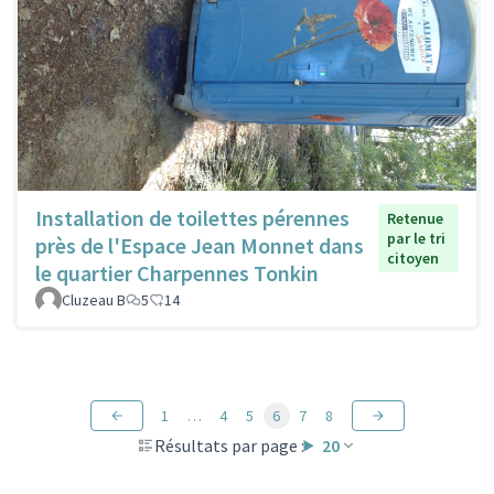
Installation de toilettes pérennes
Retenue
par le tri
près de l'Espace Jean Monnet dans
citoyen
le quartier Charpennes Tonkin
Cluzeau B
5
14
1
…
4
5
6
7
8
Résultats par page :
20