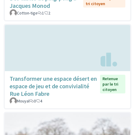
tri citoyen
Jacques Monod
Cotton-tige
1
2
Transformer une espace désert en
Retenue
par le tri
espace de jeu et de convivialité
citoyen
Rue Léon Fabre
Mouyal
0
4