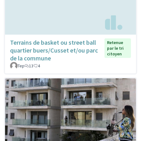
Terrains de basket ou street ball
Retenue
par le tri
quartier buers/Cusset et/ou parc
citoyen
de la commune
Tep
13
4