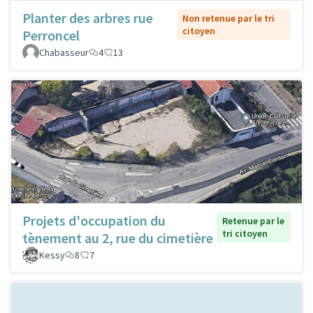
Planter des arbres rue
Non retenue par le tri
citoyen
Perroncel
Chabasseur
4
13
Projets d'occupation du
Retenue par le
tri citoyen
tènement au 2, rue du cimetière
Kessy
8
7