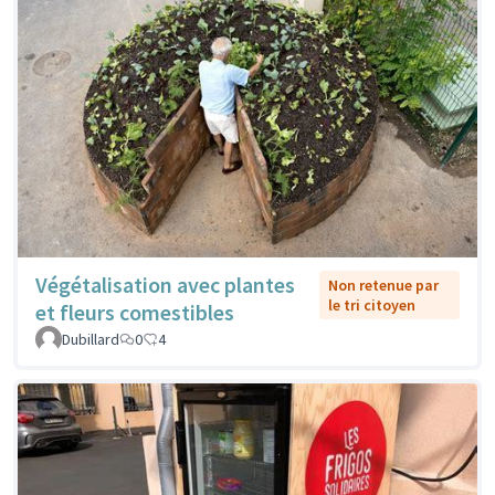
Végétalisation avec plantes
Non retenue par
le tri citoyen
et fleurs comestibles
Dubillard
0
4