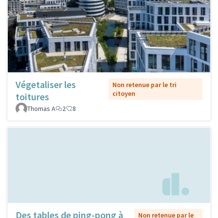
Végetaliser les
Non retenue par le tri
citoyen
toitures
Thomas A
2
8
Des tables de ping-pong à
Non retenue par le