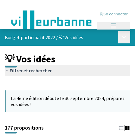
Se connecter
Menu princi
Menu p
Budget participatif 2022
/
💡 Vos idées
💡 Vos idées
Filtrer et rechercher
Passer la carte
Leaflet
|
©
OpenStreetMap
contributors
L'élément suivant est une carte qui présente les éléments de cet
+
La 4ème édition débute le 30 septembre 2024, préparez
−
vos idées !
177 propositions