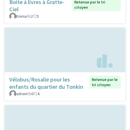
Boite à livres à Gratte-
Retenue par le tri
citoyen
Ciel
Emma
2
5
Vélobus/Rosalie pour les
Retenue par le
tri citoyen
enfants du quartier du Tonkin
adrien
0
4