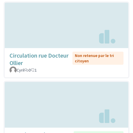
Circulation rue Docteur
Non retenue par le tri
citoyen
Ollier
Cyril
0
1