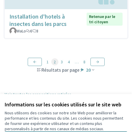
Installation d'hotels à
Retenue par le
tri citoyen
insectes dans les parcs
WaLo
6
8
1
2
3
4
…
8
Résultats par page :
20
Voir toutes les propositions retirées
Informations sur les cookies utilisés sur le site web
Nous utilisons des cookies sur notre site Web pour améliorer la
Conditions d'utilisation
performance et les contenus du site. Les cookies nous permettent
Paramètres des cookies
de fournir une expérience utilisateur et un contenu plus
Participez Villeurbanne sur X
Participez Villeurbanne sur Facebook
Participez Villeurbanne sur Instagram
Participez Villeurbanne sur YouTube
personnalisés à partir de nos canaux de médias sociaux.