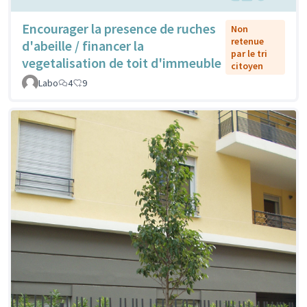
Encourager la presence de ruches
Non
retenue
d'abeille / financer la
par le tri
vegetalisation de toit d'immeuble
citoyen
Labo
4
9