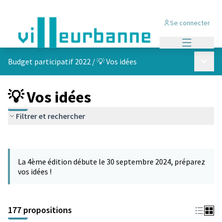
Se connecter
Menu princi
Menu p
Budget participatif 2022
/
💡 Vos idées
💡 Vos idées
Filtrer et rechercher
Passer la carte
Leaflet
|
©
OpenStreetMap
contributors
L'élément suivant est une carte qui présente les éléments de cet
+
La 4ème édition débute le 30 septembre 2024, préparez
−
vos idées !
177 propositions