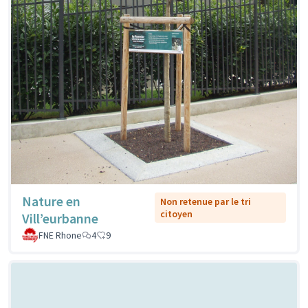
Nature en
Non retenue par le tri
citoyen
Vill’eurbanne
FNE Rhone
4
9