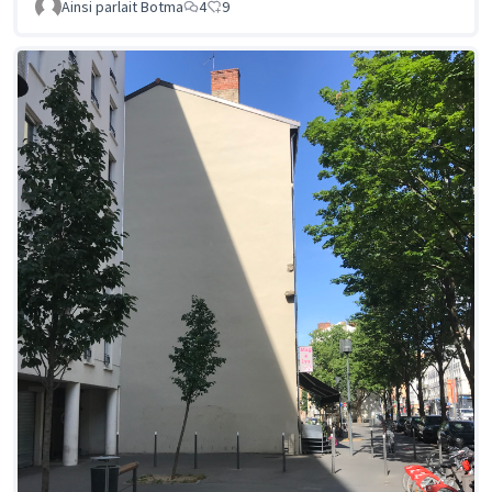
Ainsi parlait Botma
4
9