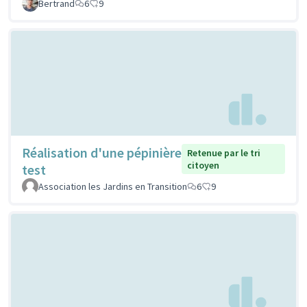
Bertrand
6
9
Réalisation d'une pépinière
Retenue par le tri
citoyen
test
Association les Jardins en Transition
6
9