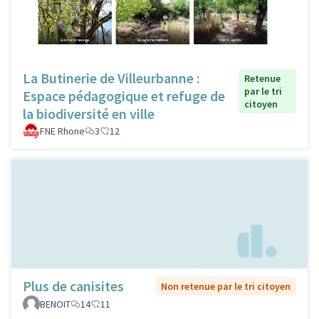
La Butinerie de Villeurbanne :
Retenue
par le tri
Espace pédagogique et refuge de
citoyen
la biodiversité en ville
FNE Rhone
3
12
Plus de canisites
Non retenue par le tri citoyen
BENOIT
14
11