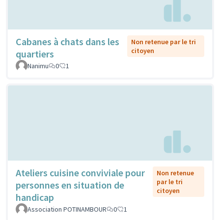
Cabanes à chats dans les
Non retenue par le tri
citoyen
quartiers
Nanimu
0
1
Ateliers cuisine conviviale pour
Non retenue
par le tri
personnes en situation de
citoyen
handicap
Association POTINAMBOUR
0
1