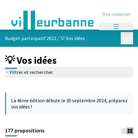
Se connecter
Menu princi
Menu p
Budget participatif 2022
/
💡 Vos idées
💡 Vos idées
Filtrer et rechercher
Passer la carte
Leaflet
|
©
OpenStreetMap
contributors
L'élément suivant est une carte qui présente les éléments de cet
+
La 4ème édition débute le 30 septembre 2024, préparez
−
vos idées !
177 propositions