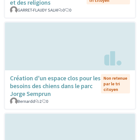
tri citoyen
et des religions
GARRET-FLAUDY SALHI
0
0
Création d'un espace clos pour les
Non retenue
par le tri
besoins des chiens dans le parc
citoyen
Jorge Semprun
Bernardd
2
0