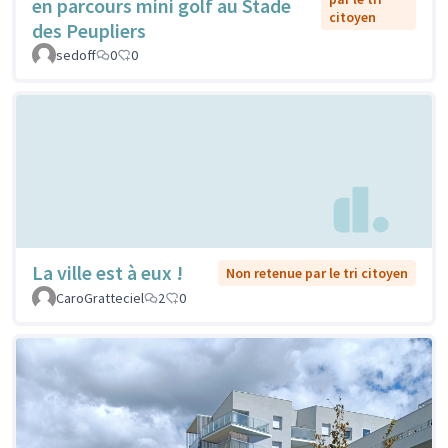
en parcours mini golf au Stade
citoyen
des Peupliers
sedoff
0
0
La ville est à eux !
Non retenue par le tri citoyen
CaroGratteciel
2
0