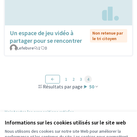
Un espace de jeu vidéo à
Non retenue par
le tri citoyen
partager pour se rencontrer
Lefebvre
1
0
1
2
3
4
Résultats par page :
50
Voir toutes les propositions retirées
Informations sur les cookies utilisés sur le site web
Nous utilisons des cookies sur notre site Web pour améliorer la
Conditions d'utilisation
performance et les contenus du site. Les cookies nous permettent