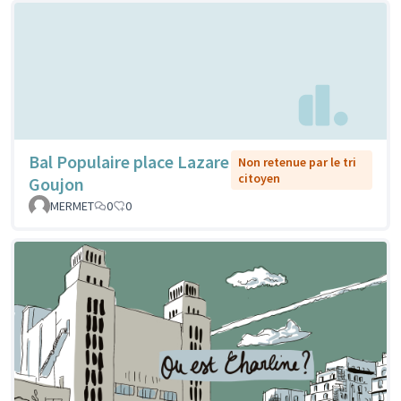
Bal Populaire place Lazare
Non retenue par le tri
citoyen
Goujon
MERMET
0
0