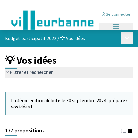
Se connecter
Menu princi
Menu p
Budget participatif 2022
/
💡 Vos idées
💡 Vos idées
Filtrer et rechercher
Passer la carte
Leaflet
|
©
OpenStreetMap
contributors
L'élément suivant est une carte qui présente les éléments de cet
+
La 4ème édition débute le 30 septembre 2024, préparez
−
vos idées !
177 propositions