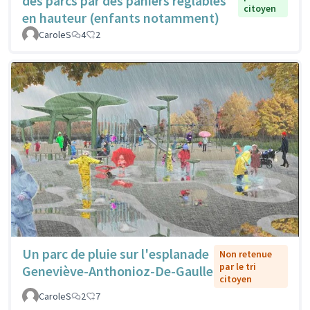
des parcs par des paniers réglables
citoyen
en hauteur (enfants notamment)
CaroleS
4
2
Un parc de pluie sur l'esplanade
Non retenue
par le tri
Geneviève-Anthonioz-De-Gaulle
citoyen
CaroleS
2
7