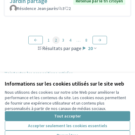
Jardin partagé
Retenue par le tri citoyen
Résidence Jean-jaurès
3
2
1
2
3
4
…
8
Résultats par page :
20
Voir toutes les propositions retirées
Informations sur les cookies utilisés sur le site web
Nous utilisons des cookies sur notre site Web pour améliorer la
Conditions d'utilisation
performance et les contenus du site. Les cookies nous permettent
Paramètres des cookies
de fournir une expérience utilisateur et un contenu plus
Participez Villeurbanne sur X
Participez Villeurbanne sur Facebook
Participez Villeurbanne sur Instagram
Participez Villeurbanne sur YouTube
personnalisés à partir de nos canaux de médias sociaux.
(Lien externe)
(Lien externe)
(Lien externe)
(Lien externe)
Tout accepter
Accepter seulement les cookies essentiels
Licence Cre
(Lien extern