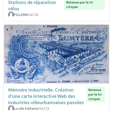
Stations de réparation
Retenue par le tri
citoyen
vélos
PELLERIN
1
5
Mémoire industrielle. Création
Retenue
par le tri
d’une carte interactive Web des
citoyen
industries villeurbannaises passées
La ville Edifiante
1
3