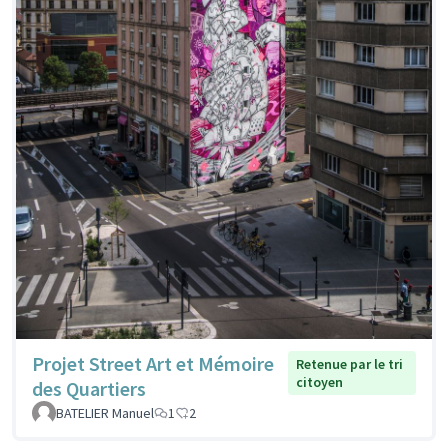
Projet Street Art et Mémoire
Retenue par le tri
citoyen
des Quartiers
BATELIER Manuel
1
2