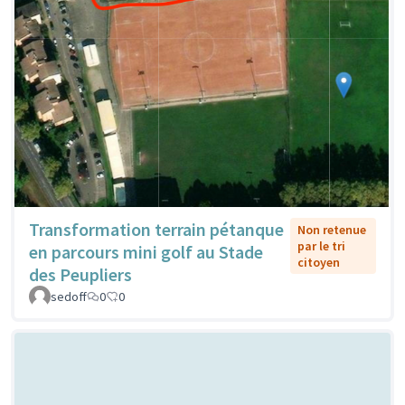
Transformation terrain pétanque
Non retenue
par le tri
en parcours mini golf au Stade
citoyen
des Peupliers
sedoff
0
0