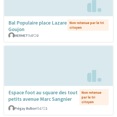
Bal Populaire place Lazare
Non retenue par le tri
citoyen
Goujon
MERMET
0
0
Espace foot au square des tout
Non retenue
par le tri
petits avenue Marc Sangnier
citoyen
Piégay Bullion
1
2