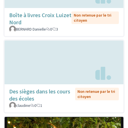
Boîte à livres Croix Luizet
Non retenue par le tri
citoyen
Nord
BERNARD Danielle
0
3
Des sièges dans les cours
Non retenue par le tri
citoyen
des écoles
claudine
0
1