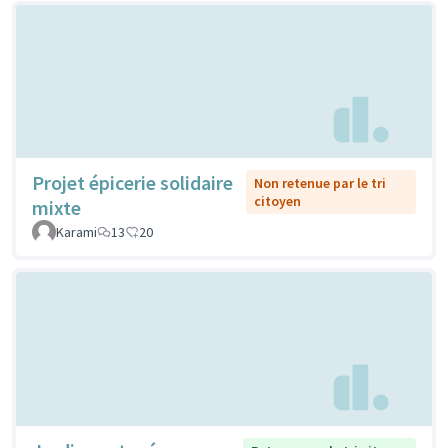
Projet épicerie solidaire
Non retenue par le tri
citoyen
mixte
Karami
13
20