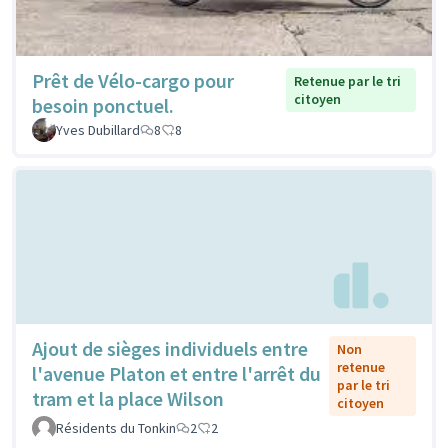
Prêt de Vélo-cargo pour
Retenue par le tri
citoyen
besoin ponctuel.
Yves Dubillard
8
8
Ajout de sièges individuels entre
Non
retenue
l'avenue Platon et entre l'arrêt du
par le tri
tram et la place Wilson
citoyen
Résidents du Tonkin
2
2