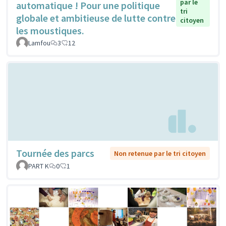
par le
automatique ! Pour une politique
tri
globale et ambitieuse de lutte contre
citoyen
les moustiques.
Lamfou
3
12
Tournée des parcs
Non retenue par le tri citoyen
PART K
0
1