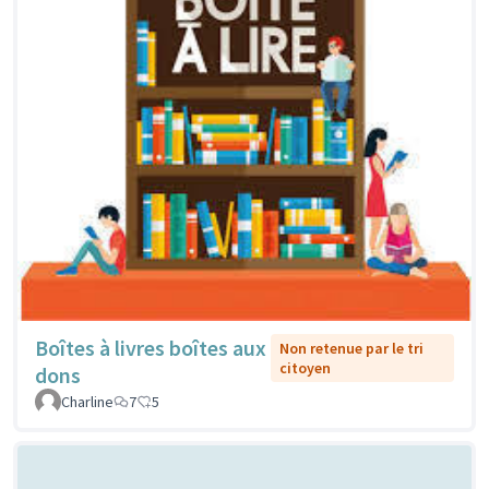
Boîtes à livres boîtes aux
Non retenue par le tri
citoyen
dons
Charline
7
5