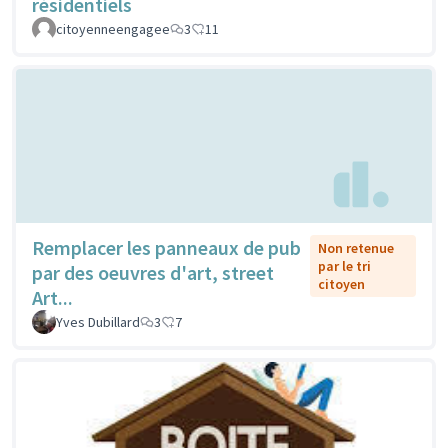
résidentiels
citoyenneengagee
3
11
Remplacer les panneaux de pub
Non retenue
par le tri
par des oeuvres d'art, street
citoyen
Art...
Yves Dubillard
3
7