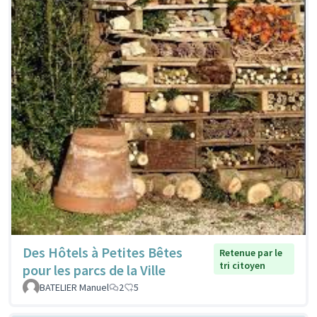
Des Hôtels à Petites Bêtes
Retenue par le
tri citoyen
pour les parcs de la Ville
BATELIER Manuel
2
5