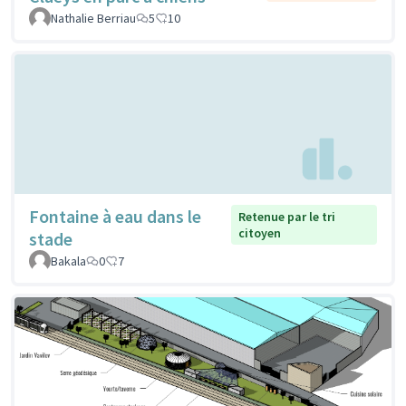
Nathalie Berriau
5
10
Fontaine à eau dans le
Retenue par le tri
citoyen
stade
Bakala
0
7