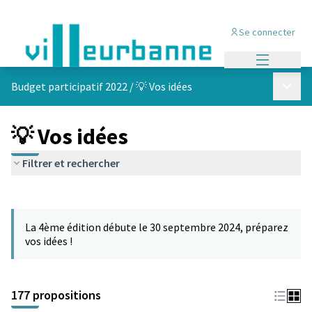
Se connecter
Menu princi
Menu p
Budget participatif 2022
/
💡 Vos idées
💡 Vos idées
Filtrer et rechercher
Passer la carte
Leaflet
|
©
OpenStreetMap
contributors
L'élément suivant est une carte qui présente les éléments de cet
+
La 4ème édition débute le 30 septembre 2024, préparez
−
vos idées !
177 propositions