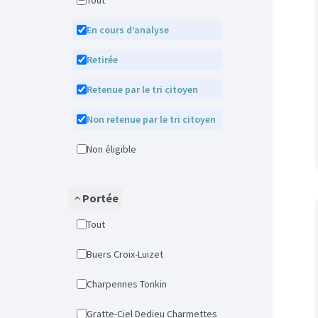
Tout
En cours d’analyse
Retirée
Retenue par le tri citoyen
Non retenue par le tri citoyen
Non éligible
Portée
Tout
Buers Croix-Luizet
Charpennes Tonkin
Gratte-Ciel Dedieu Charmettes