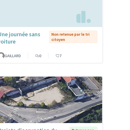
Une journée sans
Non retenue par le tri
citoyen
voiture
GAILLARD
0
7