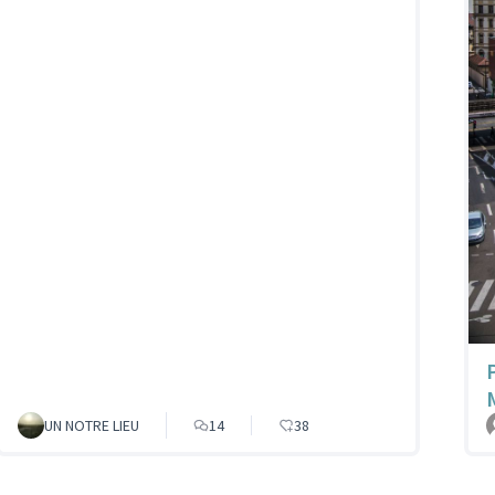
UN NOTRE LIEU
14
38