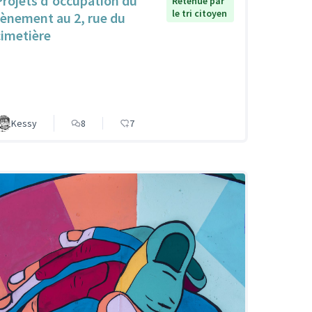
Projets d'occupation du
Retenue par
le tri citoyen
tènement au 2, rue du
cimetière
Kessy
8
7