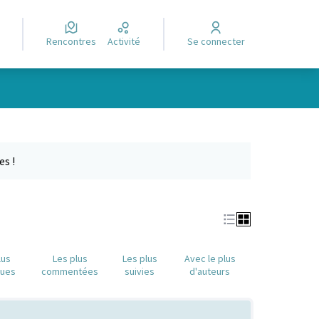
Rencontres
Activité
Se connecter
Leaflet
|
©
OpenStreetMap
contributors
e des points de carte. L'élément peut être utilisé avec un lecteur
es !
lus
Les plus
Les plus
Avec le plus
nues
commentées
suivies
d'auteurs