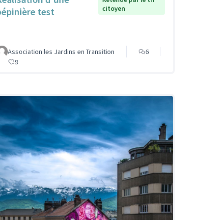
citoyen
pépinière test
Association les Jardins en Transition
6
9