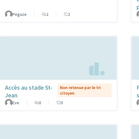
p
Pegaze
2
2
Accès au stade St-
Non retenue par le tri
citoyen
Jean
Eve
0
0