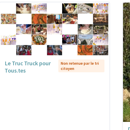
Le Truc Truck pour
Non retenue par le tri
citoyen
Tous.tes