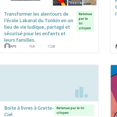
Transformer les alentours de
Retenue
par le
l’école Lakanal du Tonkin en un
tri
lieu de vie ludique, partagé et
citoyen
sécurisé pour les enfants et
leurs familles.
APE
5
10
Boite à livres à Gratte-
Retenue par le tri
citoyen
Ciel