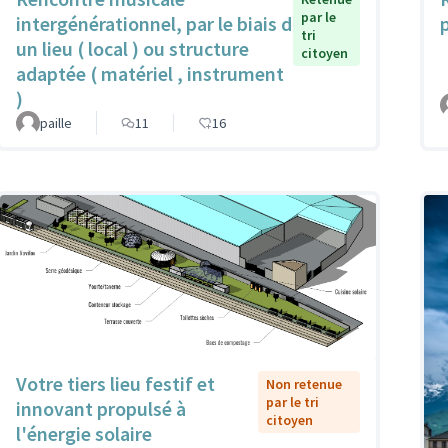
par le
intergénérationnel, par le biais d
tri
un lieu ( local ) ou structure
citoyen
adaptée ( matériel , instrument
)
paille
11
16
Votre tiers lieu festif et
Non retenue
par le tri
innovant propulsé à
citoyen
l'énergie solaire