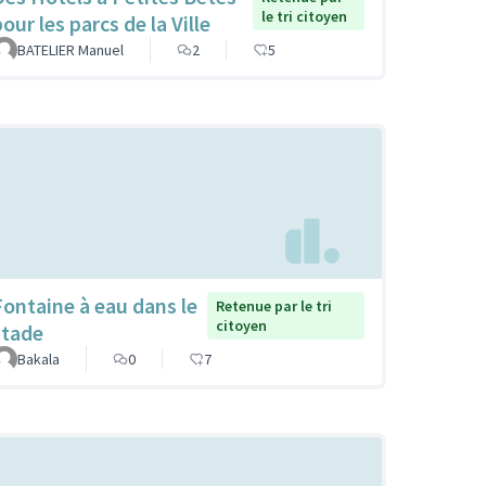
le tri citoyen
our les parcs de la Ville
BATELIER Manuel
2
5
Fontaine à eau dans le
Retenue par le tri
citoyen
stade
Bakala
0
7