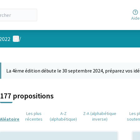
Aide
Menu utilisateur
 2022
/
 la carte
 suivant est une carte qui présente les éléments de cette page comm
La 4ème édition débute le 30 septembre 2024, préparez vos idé
177 propositions
Les plus
A-Z
Z-A (alphabétique
Les p
Aléatoire
récentes
(alphabétique)
inverse)
soute