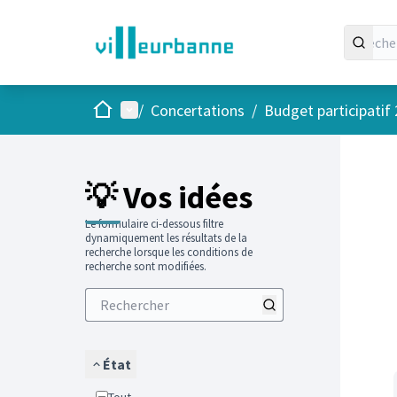
Accueil
Menu principal
/
Concertations
/
Budget participatif
Passer
L'élément
+
−
💡 Vos idées
Le formulaire ci-dessous filtre
dynamiquement les résultats de la
recherche lorsque les conditions de
recherche sont modifiées.
État