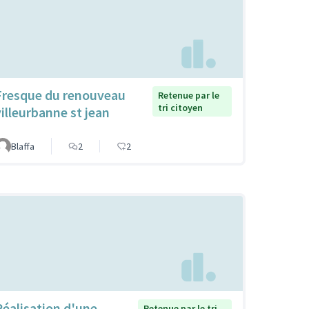
Fresque du renouveau
Retenue par le
tri citoyen
villeurbanne st jean
Blaffa
2
2
Réalisation d'une
Retenue par le tri