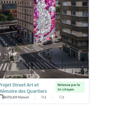
Projet Street Art et
Retenue par le
tri citoyen
Mémoire des Quartiers
BATELIER Manuel
1
2