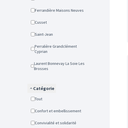
Ferrandière Maisons Neuves
Cusset
Saint-Jean
Perralière Grandclément
Cyprian
Laurent Bonnevay La Soie Les
Brosses
Catégorie
Tout
Confort et embellissement
Convivialité et solidarité