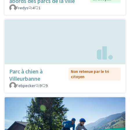
abords des parcs de la ville
Fredys
4
1
Parc à chien à
Non retenue par le tri
citoyen
Villeurbanne
Febpecker
9
9