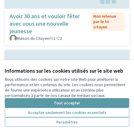
Avoir 30 ans et vouloir fêter
Non retenue
par le tri
avec vous une nouvelle
citoyen
jeunesse
Maison du Citoyen
1
2
Informations sur les cookies utilisés sur le site web
Nous utilisons des cookies sur notre site Web pour améliorer la
performance et les contenus du site. Les cookies nous permettent
de fournir une expérience utilisateur et un contenu plus
personnalisés à partir de nos canaux de médias sociaux.
Vilain grand cône de béton ou
Tout accepter
Non retenue
par le tri
atelier de création et
Accepter seulement les cookies essentiels
citoyen
d'expression ...?
Paramètres
Sylvie Orkisz
2
3