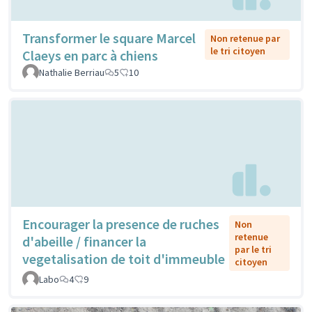
Transformer le square Marcel
Non retenue par
le tri citoyen
Claeys en parc à chiens
Nathalie Berriau
5
10
Encourager la presence de ruches
Non
retenue
d'abeille / financer la
par le tri
vegetalisation de toit d'immeuble
citoyen
Labo
4
9