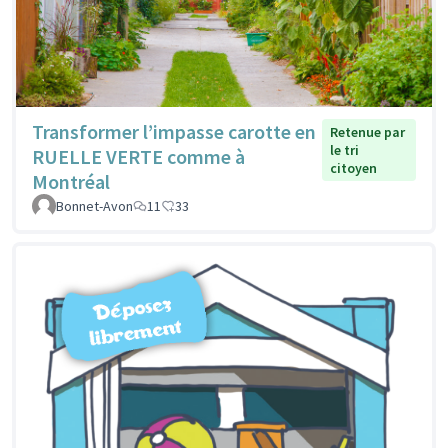
Transformer l’impasse carotte en
Retenue par
le tri
RUELLE VERTE comme à
citoyen
Montréal
Bonnet-Avon
11
33