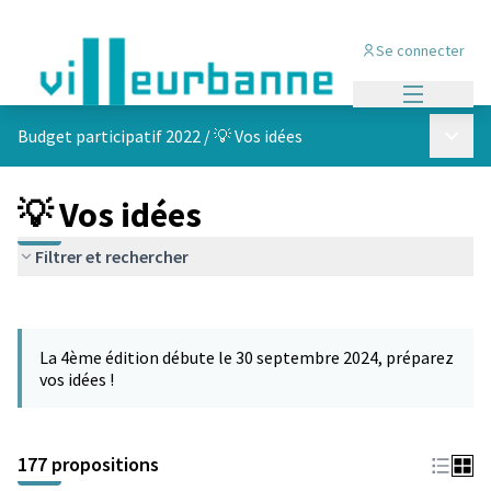
Se connecter
Menu princi
Menu p
Budget participatif 2022
/
💡 Vos idées
💡 Vos idées
Filtrer et rechercher
Passer la carte
Leaflet
|
©
OpenStreetMap
contributors
L'élément suivant est une carte qui présente les éléments de cet
+
La 4ème édition débute le 30 septembre 2024, préparez
−
vos idées !
177 propositions