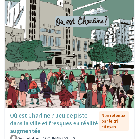
Où est Charline ? Jeu de piste
Non retenue
par le tri
dans la ville et fresques en réalité
citoyen
augmentée
Gwendoline JACQUEMIN
2
0