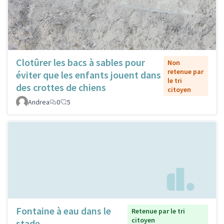
Clotûrer les bacs à sables pour
Non
retenue par
éviter que les enfants jouent dans
le tri
des crottes de chiens
citoyen
Andrea
0
5
Fontaine à eau dans le
Retenue par le tri
citoyen
stade