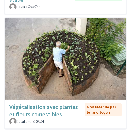
Bakala
0
7
Végétalisation avec plantes
Non retenue par
le tri citoyen
et fleurs comestibles
Dubillard
0
4