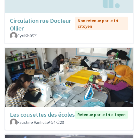
Circulation rue Docteur
Non retenue par le tri
citoyen
Ollier
Cyril
0
1
Les cousettes des écoles
Retenue par le tri citoyen
Faustine Vanhulle
4
23