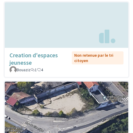
Creation d'espaces
Non retenue par le tri
citoyen
jeunesse
Bouaziz
1
4