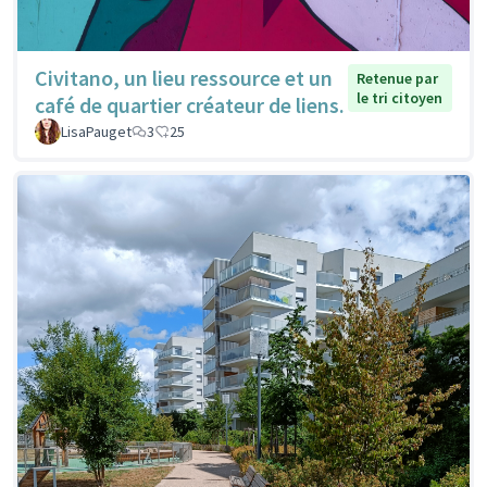
Civitano, un lieu ressource et un
Retenue par
le tri citoyen
café de quartier créateur de liens.
LisaPauget
3
25