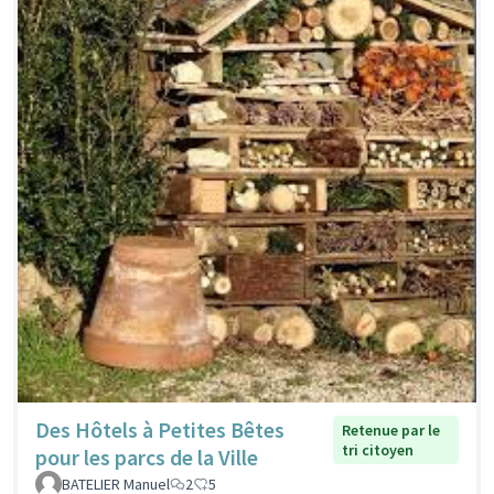
Des Hôtels à Petites Bêtes
Retenue par le
tri citoyen
pour les parcs de la Ville
BATELIER Manuel
2
5