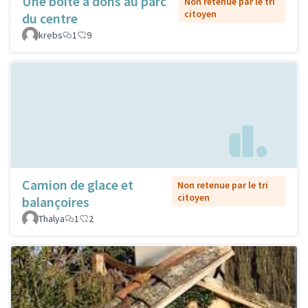
Une boîte à dons au parc
Non retenue par le tri
citoyen
du centre
krebs
1
9
Camion de glace et
Non retenue par le tri
citoyen
balançoires
Thalya
1
2