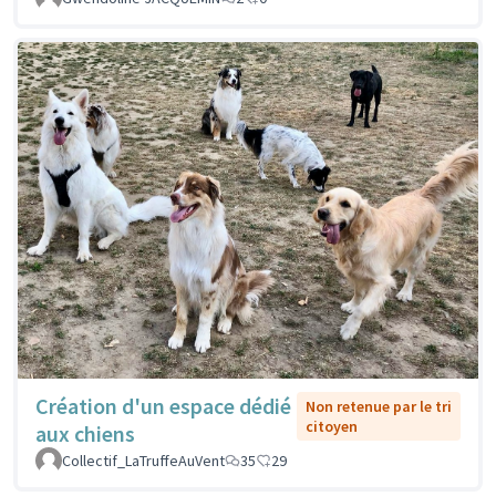
Création d'un espace dédié
Non retenue par le tri
citoyen
aux chiens
Collectif_LaTruffeAuVent
35
29