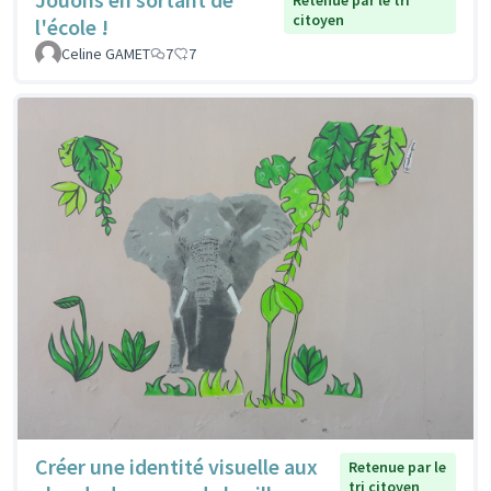
Retenue par le tri
citoyen
l'école !
Celine GAMET
7
7
Créer une identité visuelle aux
Retenue par le
tri citoyen