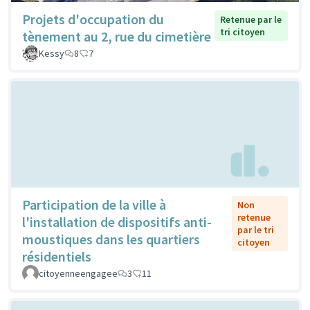
Projets d'occupation du
Retenue par le
tri citoyen
tènement au 2, rue du cimetière
Kessy
8
7
Participation de la ville à
Non
retenue
l'installation de dispositifs anti-
par le tri
moustiques dans les quartiers
citoyen
résidentiels
citoyenneengagee
3
11