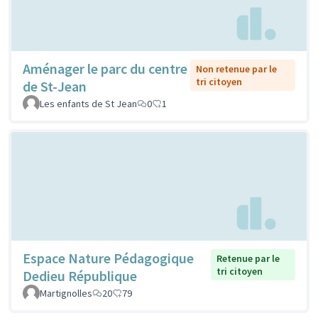
Aménager le parc du centre
Non retenue par le
tri citoyen
de St-Jean
Les enfants de St Jean
0
1
Espace Nature Pédagogique
Retenue par le
tri citoyen
Dedieu République
Martignolles
20
79