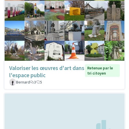
Valoriser les œuvres d'art dans
Retenue par le
tri citoyen
l'espace public
Bernard
3
5