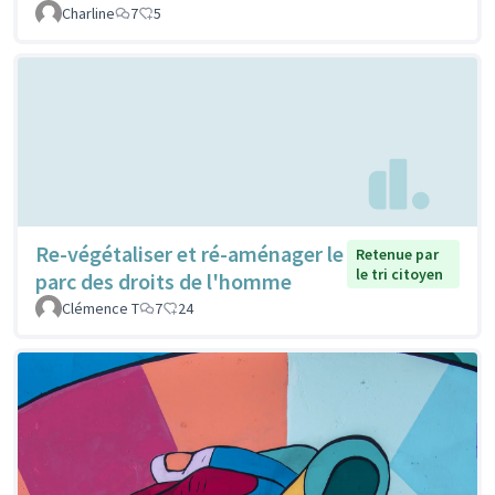
Charline
7
5
Re-végétaliser et ré-aménager le
Retenue par
le tri citoyen
parc des droits de l'homme
Clémence T
7
24