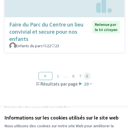
Faire du Parc du Centre un lieu
Retenue par
le tri citoyen
convivial et secure pour nos
enfants
Enfants du parc
22
23
1
…
6
7
8
Résultats par page :
20
Voir toutes les propositions retirées
Informations sur les cookies utilisés sur le site web
Nous utilisons des cookies sur notre site Web pour améliorer la
Conditions d'utilisation