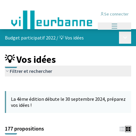
Se connecter
Menu princi
Menu p
Budget participatif 2022
/
💡 Vos idées
💡 Vos idées
Filtrer et rechercher
Passer la carte
Leaflet
|
©
OpenStreetMap
contributors
L'élément suivant est une carte qui présente les éléments de cet
+
La 4ème édition débute le 30 septembre 2024, préparez
−
vos idées !
177 propositions